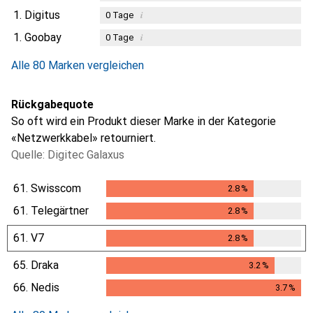
1.
Digitus
i
0
Tage
1.
Goobay
i
0
Tage
Alle 80 Marken vergleichen
Rückgabequote
So oft wird ein Produkt dieser Marke in der Kategorie
«Netzwerkkabel» retourniert.
Quelle: Digitec Galaxus
61.
Swisscom
2.8
%
2.8
%
61.
Telegärtner
2.8
%
2.8
%
61.
V7
2.8
%
2.8
%
65.
Draka
3.2
%
3.2
%
66.
Nedis
3.7
%
3.7
%