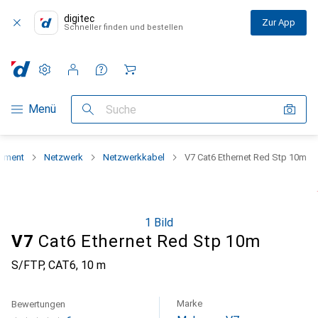
digitec
Zur App
Schneller finden und bestellen
Einstellungen
Kundenkonto
Vergleichslisten
Merklisten
Warenkorb
Navigation nach Kategorien
Menü
Suche
timent
Netzwerk
Netzwerkkabel
V7 Cat6 Ethernet Red Stp 10m
1 Bild
V7
Cat6 Ethernet Red Stp 10m
S/FTP, CAT6, 10 m
Marke
Bewertungen