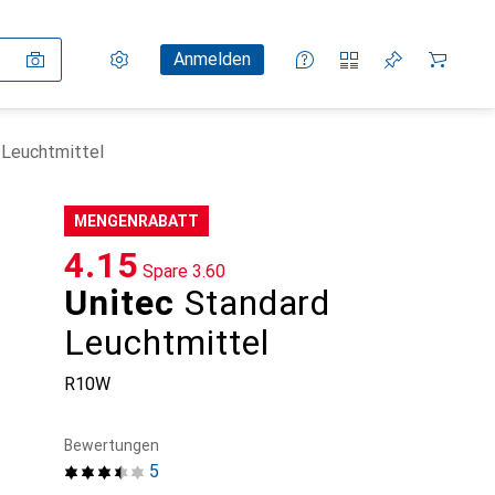
Einstellungen
Kundenkonto
Vergleichslisten
Merklisten
Warenkorb
Anmelden
 Leuchtmittel
MENGENRABATT
CHF
4.15
Spare
CHF
3.60
Unitec
Standard
Leuchtmittel
R10W
Bewertungen
5