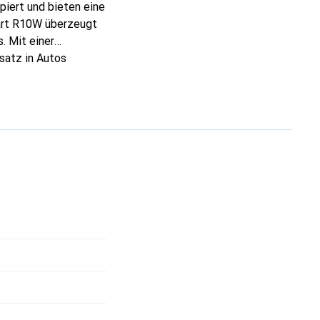
piert und bieten eine
uart R10W überzeugt
. Mit einer
satz in Autos
eit im
eine
 Bauweise ermöglicht