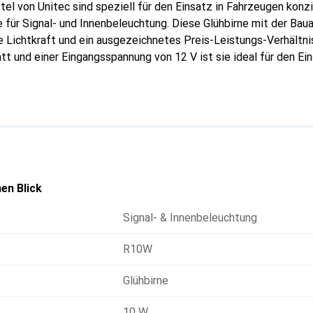
el von Unitec sind speziell für den Einsatz in Fahrzeugen konzi
e für Signal- und Innenbeleuchtung. Diese Glühbirne mit der Ba
e Lichtkraft und ein ausgezeichnetes Preis-Leistungs-Verhältnis
t und einer Eingangsspannung von 12 V ist sie ideal für den Ein
sse Lichtfarbe sorgt für eine klare Sicht und erhöht die Sicherh
mpe ist mit einer ECE-Zertifizierung versehen und verfügt über 
ihre Qualität und Zuverlässigkeit unterstreicht. Die kompakte
ion in verschiedenen Fahrzeugmodellen.
en Blick
Signal- & Innenbeleuchtung
R10W
Glühbirne
10 W