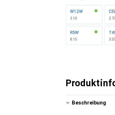
W1.2W
C5
CHF
3.10
CH
2.7
R5W
T4
CHF
8.15
CH
3.5
Mehr anzeigen
Produktinf
Beschreibung