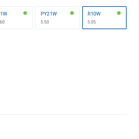
21W
PY21W
R10W
F
.60
CHF
5.50
CHF
5.05