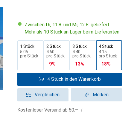
Zwischen Di, 11.8. und Mi, 12.8. geliefert
Mehr als 10 Stück an Lager beim Lieferanten
1 Stück
2 Stück
3 Stück
4 Stück
CHF
5.05
CHF
4.60
CHF
4.40
CHF
4.15
pro Stück
pro Stück
pro Stück
pro Stück
−
9
%
−
13
%
−
18
%
4 Stück in den Warenkorb
Vergleichen
Merken
i
Kostenloser Versand ab 50.–