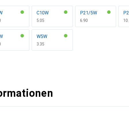
W
C10W
P21/5W
P
F
0
CHF
5.05
CHF
6.90
CH
10
W
W5W
F
0
CHF
3.35
ormationen