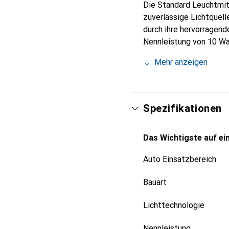
Die Standard Leuchtmitt
zuverlässige Lichtquell
durch ihre hervorragend
Nennleistung von 10 Wat
geeignet. Die neutralwei
Mehr anzeigen
Strassenverkehr. Die La
Strassenzulassung, was 
eine einfache Installat
Spezifikationen
Das Wichtigste auf ein
Auto Einsatzbereich
Bauart
Lichttechnologie
Nennleistung