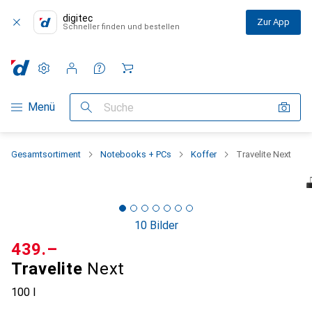
digitec
Zur App
Schneller finden und bestellen
Einstellungen
Kundenkonto
Vergleichslisten
Merklisten
Warenkorb
Navigation nach Kategorien
Menü
Suche
Gesamtsortiment
Notebooks + PCs
Koffer
Travelite Next
10 Bilder
CHF
439.–
Travelite
Next
100 l