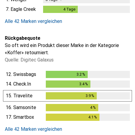
7.
Eagle Creek
4
Tage
4
Tage
Alle 42 Marken vergleichen
Rückgabequote
So oft wird ein Produkt dieser Marke in der Kategorie
«Koffer» retourniert.
Quelle: Digitec Galaxus
12.
Swissbags
3.2
%
3.2
%
14.
Check.In
3.4
%
3.4
%
15.
Travelite
3.9
%
3.9
%
16.
Samsonite
4
%
4
%
17.
Smartbox
4.1
%
4.1
%
Alle 42 Marken vergleichen