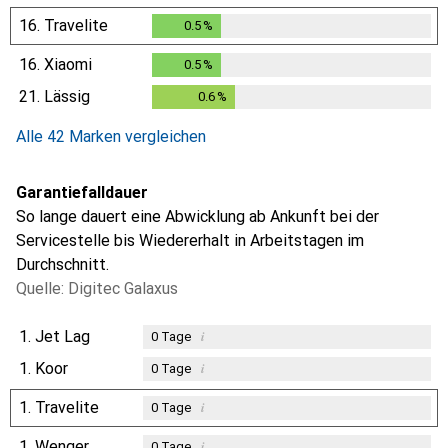
16.
Travelite
0.5
%
0.5
%
16.
Xiaomi
0.5
%
0.5
%
21.
Lässig
0.6
%
0.6
%
Alle 42 Marken vergleichen
Garantiefalldauer
So lange dauert eine Abwicklung ab Ankunft bei der
Servicestelle bis Wiedererhalt in Arbeitstagen im
Durchschnitt.
Quelle: Digitec Galaxus
1.
Jet Lag
i
0
Tage
1.
Koor
i
0
Tage
1.
Travelite
i
0
Tage
1.
Wenger
i
0
Tage