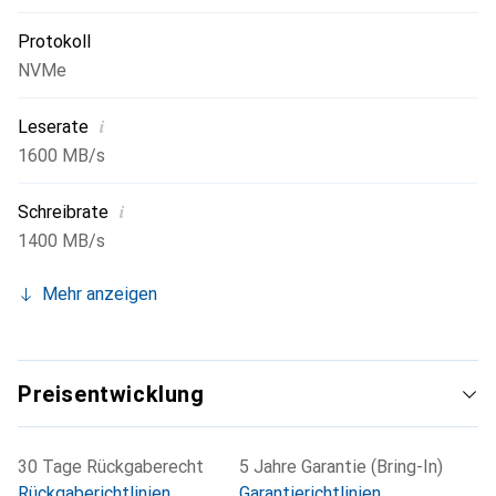
entgegenzuwirken. Das Tool ermöglicht unter anderem die
Anzeige von Laufwerksinformationen, die Ausgabe von
Protokoll
S.M.A.R.T.-Werten, die Einschätzung des SSD-
NVMe
Gesundheitszustands sowie die Aktualisierung der
Firmware.
i
Leserate
1600 MB/s
i
Schreibrate
1400 MB/s
Mehr anzeigen
Preisentwicklung
30 Tage Rückgaberecht
5 Jahre Garantie (Bring-In)
Rückgaberichtlinien
Garantierichtlinien