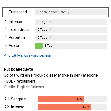
i
Transcend
Ungenügende Daten
1.
Intenso
i
0
Tage
1.
Team Group
i
0
Tage
1.
Verbatim
i
0
Tage
4.
Adata
1
Tag
1
Tag
Alle 28 Marken vergleichen
Rückgabequote
So oft wird ein Produkt dieser Marke in der Kategorie
«SSD» retourniert.
Quelle: Digitec Galaxus
21.
Seagate
3.6
%
3.6
%
22.
Intenso
4.2
%
4.2
%