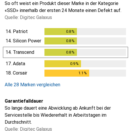
So oft weist ein Produkt dieser Marke in der Kategorie
«SSD» innerhalb der ersten 24 Monate einen Defekt auf.
Quelle: Digitec Galaxus
14.
Patriot
0.8
%
0.8
%
14.
Silicon Power
0.8
%
0.8
%
14.
Transcend
0.8
%
0.8
%
17.
Adata
0.9
%
0.9
%
18.
Corsair
1.1
%
1.1
%
Alle 28 Marken vergleichen
Garantiefalldauer
So lange dauert eine Abwicklung ab Ankunft bei der
Servicestelle bis Wiedererhalt in Arbeitstagen im
Durchschnitt.
Quelle: Digitec Galaxus