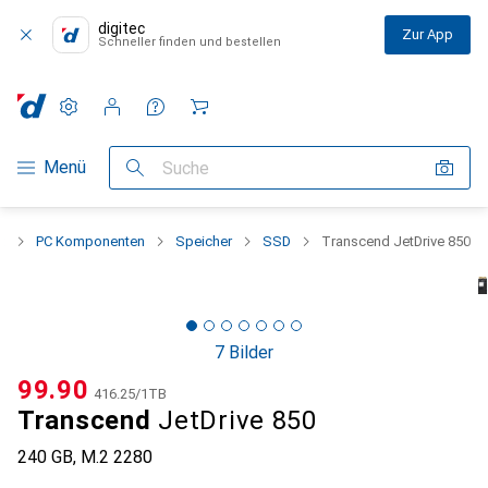
digitec
Zur App
Schneller finden und bestellen
Einstellungen
Kundenkonto
Vergleichslisten
Merklisten
Warenkorb
Navigation nach Kategorien
Menü
Suche
t
PC Komponenten
Speicher
SSD
Transcend JetDrive 850
7 Bilder
CHF
99.90
CHF
416.25
/
1TB
Transcend
JetDrive 850
240 GB, M.2 2280