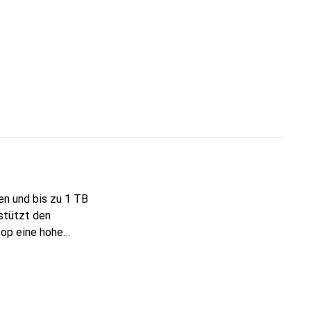
en und bis zu 1 TB
rstützt den
op eine hohe
 Ihnen zudem jede
 Multimediadateien
 Device Sleep Mode