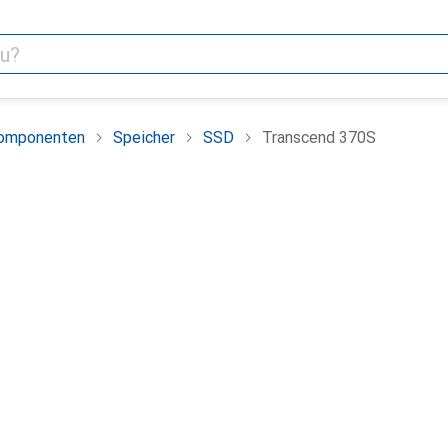
omponenten
Speicher
SSD
Transcend 370S