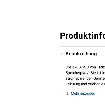
Produktinf
Beschreibung
Die 370S SSD von Trans
Speicherplatz. Sie ist 
stromsparenden Gerätes
Leistung und erleben ei
Übertragungsgeschwindi
Mehr anzeigen
Menge Speicherplatz so
können in Sekundenschn