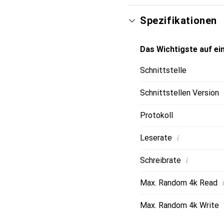
und verlängert die Akku
Power-Status führt zu 
Spezifikationen
SATA-Schnittstelle komp
sich der Rechner dennoc
Das Wichtigste auf ein
Schnittstelle
Schnittstellen Version
Protokoll
i
Leserate
i
Schreibrate
Max. Random 4k Read
Max. Random 4k Write