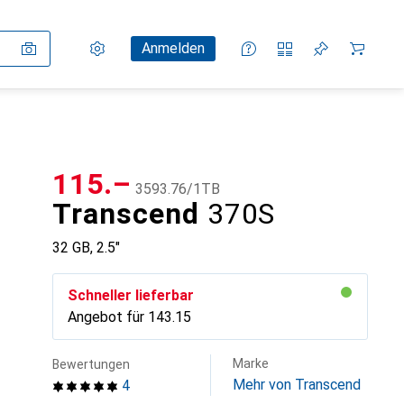
Einstellungen
Kundenkonto
Vergleichslisten
Merklisten
Warenkorb
Anmelden
CHF
115.–
CHF
3593.76
/
1TB
Transcend
370S
32 GB, 2.5"
Schneller lieferbar
Angebot für
CHF
143.15
Marke
Bewertungen
Mehr von Transcend
4