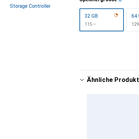
Storage Controller
32 GB
64
CHF
115.–
CH
129
Mehr anzeigen
Ähnliche Produkt