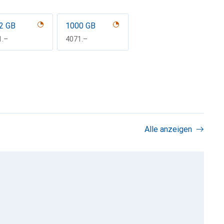
2 GB
1000 GB
F
1.–
CHF
4071.–
Alle anzeigen