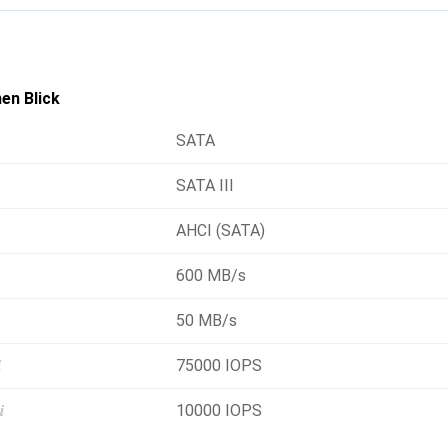
laufzeit Ihres Laptops, wenn die SSD nicht angesprochen wird. 
einer grösseren Akkustromeinsparung als beispielsweise der St
lett abgeschaltet wird. Mit einer beachtlichen Reaktionszeit 
h schnell wieder in Betrieb nehmen.
en Blick
SATA
SATA III
AHCI (SATA)
600 MB/s
50 MB/s
i
75000 IOPS
i
10000 IOPS