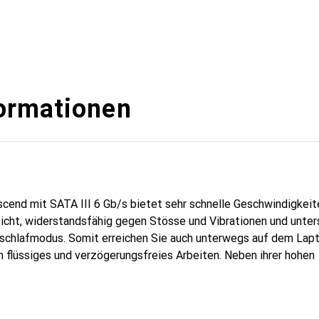
ormationen
cend mit SATA III 6 Gb/s bietet sehr schnelle Geschwindigkeit
leicht, widerstandsfähig gegen Stösse und Vibrationen und unte
chlafmodus. Somit erreichen Sie auch unterwegs auf dem Lapt
n flüssiges und verzögerungsfreies Arbeiten. Neben ihrer hohen
gkeit bietet die SSD Kapazitäten von bis zu 1 TB und erspart
wie das Herkopieren oder Löschen von Dateien. Selbst grosse
elle verarbeitet werden. Die SSD 370S unterstützt den SATA