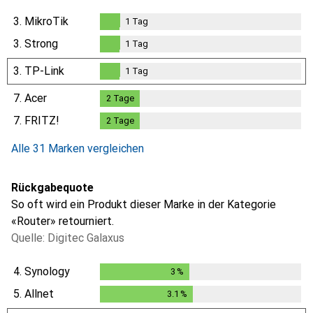
3.
MikroTik
1
Tag
1
Tag
3.
Strong
1
Tag
1
Tag
3.
TP-Link
1
Tag
1
Tag
7.
Acer
2
Tage
2
Tage
7.
FRITZ!
2
Tage
2
Tage
Alle 31 Marken vergleichen
Rückgabequote
So oft wird ein Produkt dieser Marke in der Kategorie
«Router» retourniert.
Quelle: Digitec Galaxus
4.
Synology
3
%
3
%
5.
Allnet
3.1
%
3.1
%