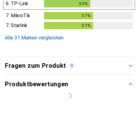
6.
TP-Link
3.5
%
3.5
%
7.
MikroTik
3.7
%
3.7
%
7.
Starlink
3.7
%
3.7
%
Alle 31 Marken vergleichen
Fragen zum Produkt
0
Produktbewertungen