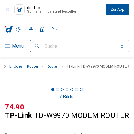
digitec
Zur App
Schneller finden und bestellen
Einstellungen
Kundenkonto
Vergleichslisten
Merklisten
Warenkorb
Navigation nach Kategorien
Menü
Suche
k
Bridges + Router
Router
TP-Link TD-W9970 MODEM ROUTER
7 Bilder
CHF
74.90
TP-Link
TD-W9970 MODEM ROUTER