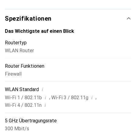
Standard-DSL-Verbindungen, um die Kompatibilität mit
den meisten ISPs zu gewährleisten. Der TD-W9970 dient
als DSL-Modem und WLAN-Router und kombiniert zwei
Spezifikationen
Geräte in einem.
Das Wichtigste auf einen Blick
Routertyp
WLAN Router
Router Funktionen
Firewall
i
WLAN Standard
i
i
,
,
Wi-Fi 1 / 802.11b
Wi-Fi 3 / 802.11g
i
Wi-Fi 4 / 802.11n
5 GHz Übertragungsrate
300 Mbit/s