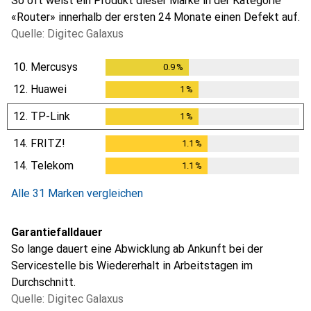
So oft weist ein Produkt dieser Marke in der Kategorie
«Router» innerhalb der ersten 24 Monate einen Defekt auf.
Quelle: Digitec Galaxus
10.
Mercusys
0.9
%
0.9
%
12.
Huawei
1
%
1
%
12.
TP-Link
1
%
1
%
14.
FRITZ!
1.1
%
1.1
%
14.
Telekom
1.1
%
1.1
%
Alle 31 Marken vergleichen
Garantiefalldauer
So lange dauert eine Abwicklung ab Ankunft bei der
Servicestelle bis Wiedererhalt in Arbeitstagen im
Durchschnitt.
Quelle: Digitec Galaxus