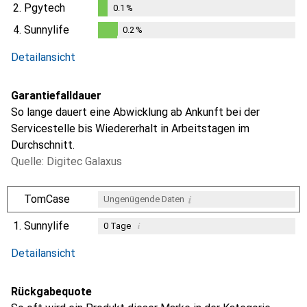
0.1
%
2.
Pgytech
0.1
%
0.1
%
4.
Sunnylife
0.2
%
0.2
%
Detailansicht
Garantiefalldauer
So lange dauert eine Abwicklung ab Ankunft bei der
Servicestelle bis Wiedererhalt in Arbeitstagen im
Durchschnitt.
Quelle: Digitec Galaxus
i
TomCase
Ungenügende Daten
1.
Sunnylife
i
0
Tage
i
i
Ungenügende Daten
Ungenügende Daten
Detailansicht
Rückgabequote