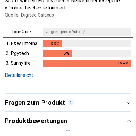
So oft wird ein Produkt dieser Marke in der Kategorie
«Drohne Tasche» retourniert.
Quelle: Digitec Galaxus
i
TomCase
Ungenügende Daten
1.
B&W International
3.3
%
3.3
%
2.
Pgytech
5
%
5
%
3.
Sunnylife
15.4
%
15.4
%
Detailansicht
Fragen zum Produkt
1
Produktbewertungen