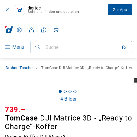
digitec
Zur App
Schneller finden und bestellen
Einstellungen
Kundenkonto
Vergleichslisten
Merklisten
Warenkorb
Navigation nach Kategorien
Menü
Suche
Drohne Tasche
TomCase DJI Matrice 3D - „Ready to Charge“-Koffer
4 Bilder
CHF
739.–
TomCase
DJI Matrice 3D - „Ready to
Charge“-Koffer
Drohnen Koffer, DJI Mavic 3