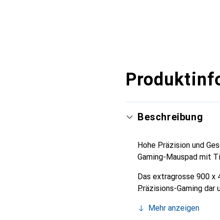
Produktinf
Beschreibung
Hohe Präzision und Ge
Gaming-Mauspad mit Ti
Das extragrosse 900 x
Präzisions-Gaming dar u
insbesondere an Spieler
Mehr anzeigen
robuste Tischpad biete