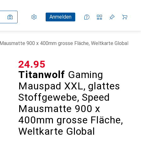
Einstellungen
Kundenkonto
Vergleichslisten
Merklisten
Warenkorb
Anmelden
Mausmatte 900 x 400mm grosse Fläche, Weltkarte Global
CHF
24.95
Titanwolf
Gaming
Mauspad XXL, glattes
Stoffgewebe, Speed
Mausmatte 900 x
400mm grosse Fläche,
Weltkarte Global