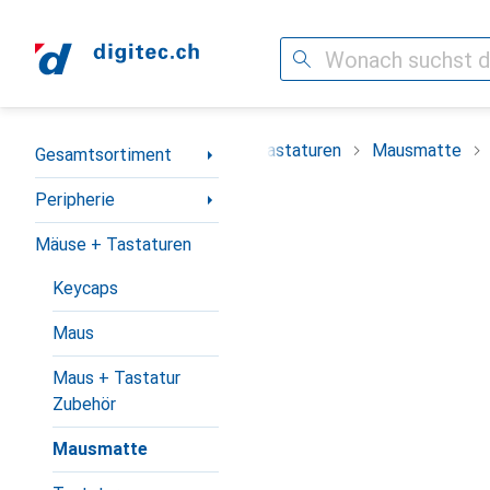
Suche
Navigation nach Kategorien
iment
Peripherie
Mäuse + Tastaturen
Mausmatte
Gesamtsortiment
Peripherie
Mäuse + Tastaturen
Keycaps
Maus
Maus + Tastatur
Zubehör
Mausmatte