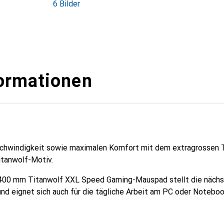
6 Bilder
ormationen
schwindigkeit sowie maximalen Komfort mit dem extragrossen 
tanwolf-Motiv.
 400 mm Titanwolf XXL Speed Gaming-Mauspad stellt die nächs
nd eignet sich auch für die tägliche Arbeit am PC oder Notebook
, die viel Wert auf Geschwindigkeit, Präzision und höchsten Ko
t zahlreiche Vorteile, die ein uneingeschränktes Gaming-Vergnü