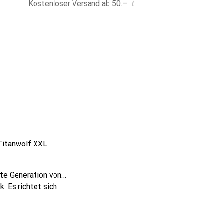
i
Kostenloser Versand ab 50.–
Titanwolf XXL
te Generation von
. Es richtet sich
mfort legen. Das
gen und