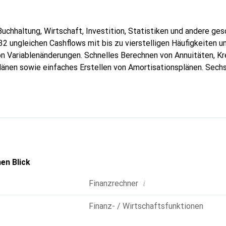
Buchhaltung, Wirtschaft, Investition, Statistiken und andere ges
2 ungleichen Cashflows mit bis zu vierstelligen Häufigkeiten u
on Variablenänderungen. Schnelles Berechnen von Annuitäten, Kr
länen sowie einfaches Erstellen von Amortisationsplänen. Sech
ng von Abschreibung, Buchwert und Restwert der Abschreibung
inalen) und effektiven Zinssätzen. Listenbasiert und editierbar,
: linear, logarithmisch, exponentiell und potentiell.
en Blick
i
Finanzrechner
Finanz- / Wirtschaftsfunktionen