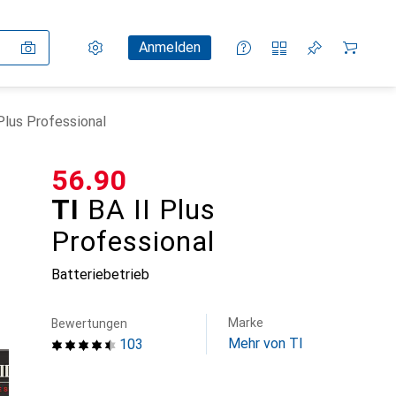
Einstellungen
Kundenkonto
Vergleichslisten
Merklisten
Warenkorb
Anmelden
 Plus Professional
CHF
56.90
TI
BA II Plus
Professional
Batteriebetrieb
Marke
Bewertungen
Mehr von TI
103