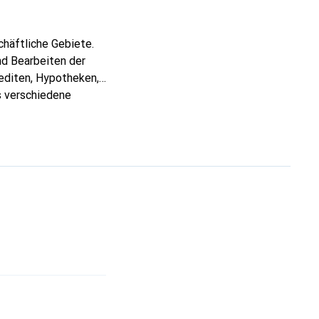
chäftliche Gebiete.
nd Bearbeiten der
editen, Hypotheken,
s verschiedene
. Umrechnung
 vier