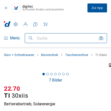
digitec
Zur App
Schneller finden und bestellen
Einstellungen
Kundenkonto
Vergleichslisten
Merklisten
Warenkorb
Navigation nach Kategorien
Menü
Suche
Büro + Schreibwaren
Bürotechnik
Taschenrechner
TI 30xiis
7 Bilder
CHF
22.70
TI
30xiis
Batteriebetrieb, Solarenergie