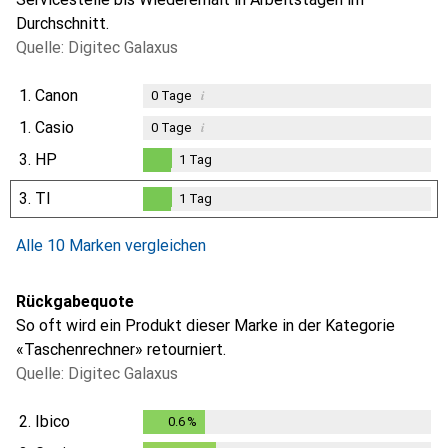
Durchschnitt.
Quelle: Digitec Galaxus
1.
Canon
i
0
Tage
1.
Casio
i
0
Tage
3.
HP
1
Tag
1
Tag
3.
TI
1
Tag
1
Tag
Alle 10 Marken vergleichen
Rückgabequote
So oft wird ein Produkt dieser Marke in der Kategorie
«Taschenrechner» retourniert.
Quelle: Digitec Galaxus
2.
Ibico
0.6
%
0.6
%