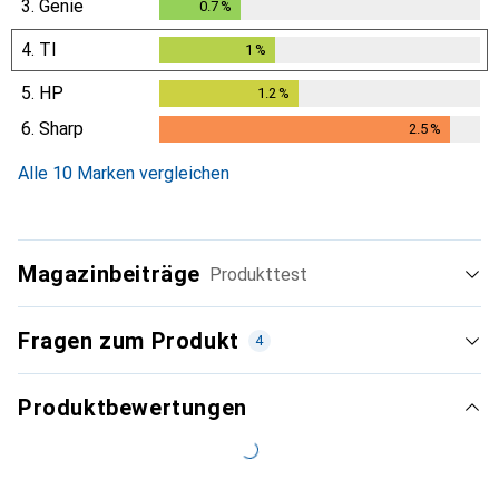
3.
Genie
0.7
%
0.7
%
4.
TI
1
%
1
%
5.
HP
1.2
%
1.2
%
6.
Sharp
2.5
%
2.5
%
Alle 10 Marken vergleichen
Magazinbeiträge
Produkttest
Fragen zum Produkt
4
Produktbewertungen