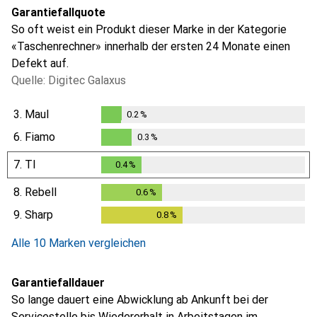
Garantiefallquote
So oft weist ein Produkt dieser Marke in der Kategorie
«Taschenrechner» innerhalb der ersten 24 Monate einen
Defekt auf.
Quelle: Digitec Galaxus
3.
Maul
0.2
%
0.2
%
6.
Fiamo
0.3
%
0.3
%
7.
TI
0.4
%
0.4
%
8.
Rebell
0.6
%
0.6
%
9.
Sharp
0.8
%
0.8
%
Alle 10 Marken vergleichen
Garantiefalldauer
So lange dauert eine Abwicklung ab Ankunft bei der
Servicestelle bis Wiedererhalt in Arbeitstagen im