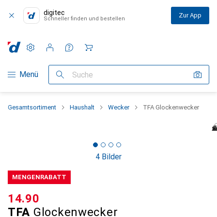
digitec
Zur App
Schneller finden und bestellen
Einstellungen
Kundenkonto
Vergleichslisten
Merklisten
Warenkorb
Navigation nach Kategorien
Menü
Suche
Gesamtsortiment
Haushalt
Wecker
TFA Glockenwecker
4 Bilder
MENGENRABATT
CHF
14.90
TFA
Glockenwecker