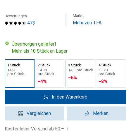
Marke
Bewertungen
Mehr von TFA
473
übermorgen geliefert
Mehr als 10 Stück an Lager
1 Stück
2 Stück
3 Stück
4 Stück
CHF
14.90
CHF
14.30
CHF
14.–
pro Stück
CHF
13.70
pro Stück
pro Stück
pro Stück
−
6
%
−
4
%
−
8
%
In den Warenkorb
Vergleichen
Merken
i
Kostenloser Versand ab 50.–