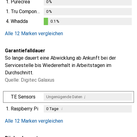
1.
Purecrea
0
%
1.
Tru Components
0
%
4.
Whadda
0.1
%
0.1
%
Alle 12 Marken vergleichen
Garantiefalldauer
So lange dauert eine Abwicklung ab Ankunft bei der
Servicestelle bis Wiedererhalt in Arbeitstagen im
Durchschnitt.
Quelle: Digitec Galaxus
i
TE Sensors
Ungenügende Daten
1.
Raspberry Pi
i
0
Tage
i
i
i
Ungenügende Daten
Ungenügende Daten
Ungenügende Daten
Alle 12 Marken vergleichen