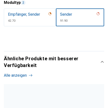
Modultyp
2
Empfänger, Sender
Sender
CHF
42.70
CHF
91.90
Ähnliche Produkte mit besserer
Verfügbarkeit
Alle anzeigen