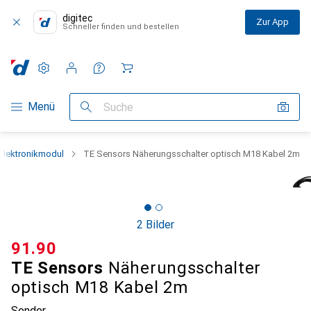
digitec
Zur App
Schneller finden und bestellen
Einstellungen
Kundenkonto
Vergleichslisten
Merklisten
Warenkorb
Navigation nach Kategorien
Menü
Suche
Elektronikmodul
TE Sensors Näherungsschalter optisch M18 Kabel 2m
2 Bilder
CHF
91.90
TE Sensors
Näherungsschalter
optisch M18 Kabel 2m
Sender