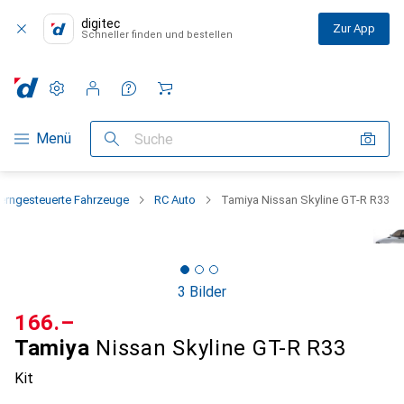
digitec
Zur App
Schneller finden und bestellen
Einstellungen
Kundenkonto
Vergleichslisten
Merklisten
Warenkorb
Navigation nach Kategorien
Menü
Suche
erngesteuerte Fahrzeuge
RC Auto
Tamiya Nissan Skyline GT-R R33
3 Bilder
CHF
166.–
Tamiya
Nissan Skyline GT-R R33
Kit