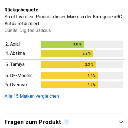
Rückgabequote
So oft wird ein Produkt dieser Marke in der Kategorie «RC
Auto» retourniert.
Quelle: Digitec Galaxus
2.
Axial
1.8
%
1.8
%
4.
Absima
2.2
%
2.2
%
5.
Tamiya
2.3
%
2.3
%
6.
DF-Models
2.4
%
2.4
%
6.
Overmax
2.4
%
2.4
%
Alle 15 Marken vergleichen
Fragen zum Produkt
0