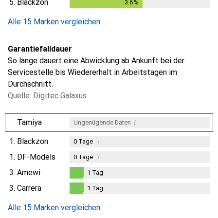
5.
Blackzon
3.6
%
3.6
%
Alle 15 Marken vergleichen
Garantiefalldauer
So lange dauert eine Abwicklung ab Ankunft bei der
Servicestelle bis Wiedererhalt in Arbeitstagen im
Durchschnitt.
Quelle: Digitec Galaxus
i
Tamiya
Ungenügende Daten
1.
Blackzon
i
0
Tage
1.
DF-Models
i
0
Tage
3.
Amewi
1
Tag
1
Tag
3.
Carrera
1
Tag
1
Tag
Alle 15 Marken vergleichen