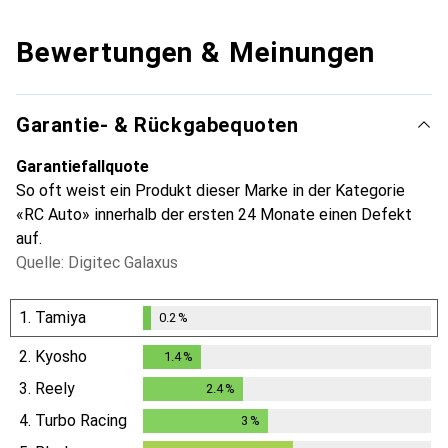
Bewertungen & Meinungen
Garantie- & Rückgabequoten
Garantiefallquote
So oft weist ein Produkt dieser Marke in der Kategorie
«RC Auto» innerhalb der ersten 24 Monate einen Defekt
auf.
Quelle: Digitec Galaxus
1.
Tamiya
0.2
%
0.2
%
2.
Kyosho
1.4
%
1.4
%
3.
Reely
2.4
%
2.4
%
4.
Turbo Racing
3
%
3
%