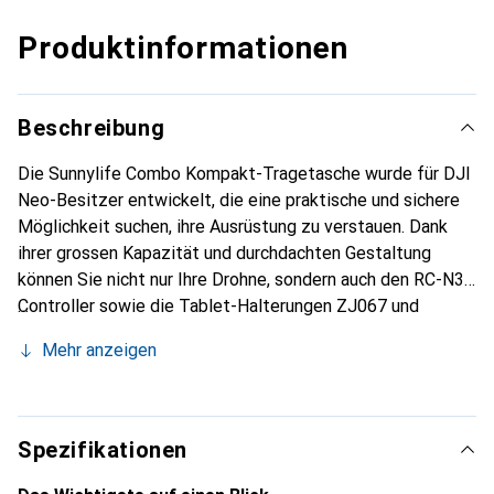
Produktinformationen
Beschreibung
Die Sunnylife Combo Kompakt-Tragetasche wurde für DJI
Neo-Besitzer entwickelt, die eine praktische und sichere
Möglichkeit suchen, ihre Ausrüstung zu verstauen. Dank
ihrer grossen Kapazität und durchdachten Gestaltung
können Sie nicht nur Ihre Drohne, sondern auch den RC-N3-
Controller sowie die Tablet-Halterungen ZJ067 und
ZJ508, die originale Gimbal-Abdeckung, das Ladehub, bis
Mehr anzeigen
zu 4 Batterien (einschliesslich einer im Drohne montierten)
und zusätzliches Zubehör wie Objektivfilter,
Ersatzpropeller, einen Schraubendreher und Ladekabel
unterbringen.
Spezifikationen