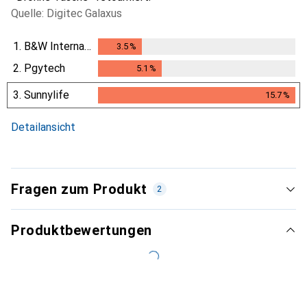
Quelle: Digitec Galaxus
1.
B&W International
3.5
%
3.5
%
2.
Pgytech
5.1
%
5.1
%
3.
Sunnylife
15.7
%
15.7
%
i
Ungenügende Daten
Detailansicht
Fragen zum Produkt
2
Produktbewertungen