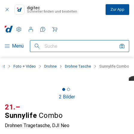
digitec
Zur App
Schneller finden und bestellen
Einstellungen
Kundenkonto
Vergleichslisten
Merklisten
Warenkorb
Navigation nach Kategorien
Menü
Suche
ent
Foto + Video
Drohne
Drohne Tasche
Sunnylife Combo
2 Bilder
CHF
21.–
Sunnylife
Combo
Drohnen Tragetasche, DJI Neo