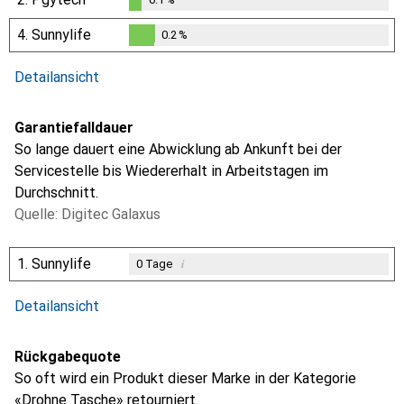
0.1
%
4.
Sunnylife
0.2
%
0.2
%
Detailansicht
Garantiefalldauer
So lange dauert eine Abwicklung ab Ankunft bei der
Servicestelle bis Wiedererhalt in Arbeitstagen im
Durchschnitt.
Quelle: Digitec Galaxus
1.
Sunnylife
i
0
Tage
i
i
i
Ungenügende Daten
Ungenügende Daten
Ungenügende Daten
Detailansicht
Rückgabequote
So oft wird ein Produkt dieser Marke in der Kategorie
«Drohne Tasche» retourniert.