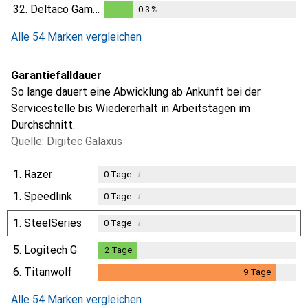
0.2
%
32.
Deltaco Gaming
0.3
%
0.3
%
Alle 54 Marken vergleichen
Garantiefalldauer
So lange dauert eine Abwicklung ab Ankunft bei der
Servicestelle bis Wiedererhalt in Arbeitstagen im
Durchschnitt.
Quelle: Digitec Galaxus
1.
Razer
i
0
Tage
1.
Speedlink
i
0
Tage
1.
SteelSeries
i
0
Tage
5.
Logitech G
2
Tage
2
Tage
6.
Titanwolf
9
Tage
9
Tage
Alle 54 Marken vergleichen