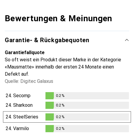
Bewertungen & Meinungen
Garantie- & Rückgabequoten
Garantiefallquote
So oft weist ein Produkt dieser Marke in der Kategorie
«Mausmatte» innerhalb der ersten 24 Monate einen
Defekt auf.
Quelle: Digitec Galaxus
24.
Secomp
0.2
%
0.2
%
24.
Sharkoon
0.2
%
0.2
%
24.
SteelSeries
0.2
%
0.2
%
24.
Varmilo
0.2
%