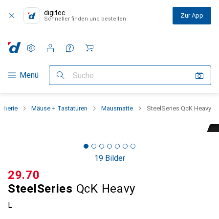
digitec
Zur App
Schneller finden und bestellen
Einstellungen
Kundenkonto
Vergleichslisten
Merklisten
Warenkorb
Navigation nach Kategorien
Menü
Suche
ipherie
Mäuse + Tastaturen
Mausmatte
SteelSeries QcK Heavy
19 Bilder
CHF
29.70
SteelSeries
QcK Heavy
L