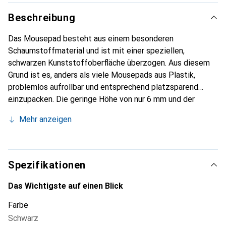
Beschreibung
Das Mousepad besteht aus einem besonderen
Schaumstoffmaterial und ist mit einer speziellen,
schwarzen Kunststoffoberfläche überzogen. Aus diesem
Grund ist es, anders als viele Mousepads aus Plastik,
problemlos aufrollbar und entsprechend platzsparend
einzupacken. Die geringe Höhe von nur 6 mm und der
kantenfreie Stoff ermöglichen eine schonende und
Mehr anzeigen
angenehme Benutzung. Die XXL-Version ist in der
Benutzerfläche deutlich vergrössert und ideal für Low-
Sense-Spieler geeignet.
Spezifikationen
Das Wichtigste auf einen Blick
Farbe
Schwarz