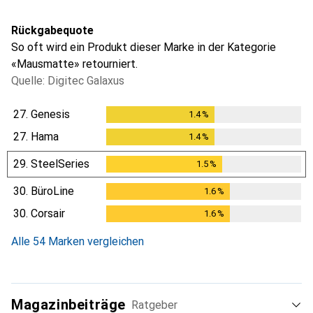
Rückgabequote
So oft wird ein Produkt dieser Marke in der Kategorie
«Mausmatte» retourniert.
Quelle: Digitec Galaxus
27.
Genesis
1.4
%
1.4
%
27.
Hama
1.4
%
1.4
%
29.
SteelSeries
1.5
%
1.5
%
30.
BüroLine
1.6
%
1.6
%
30.
Corsair
1.6
%
1.6
%
Alle 54 Marken vergleichen
Magazinbeiträge
Ratgeber