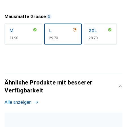
Mausmatte Grösse
3
M
L
XXL
CHF
21.90
CHF
29.70
CHF
28.70
Ähnliche Produkte mit besserer
Verfügbarkeit
Alle anzeigen