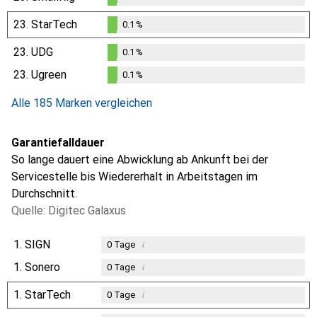
0.1
%
23.
StarTech
0.1
%
0.1
%
23.
UDG
0.1
%
0.1
%
23.
Ugreen
0.1
%
0.1
%
Alle 185 Marken vergleichen
Garantiefalldauer
So lange dauert eine Abwicklung ab Ankunft bei der
Servicestelle bis Wiedererhalt in Arbeitstagen im
Durchschnitt.
Quelle: Digitec Galaxus
1.
SIGN
i
0
Tage
1.
Sonero
i
0
Tage
1.
StarTech
i
0
Tage