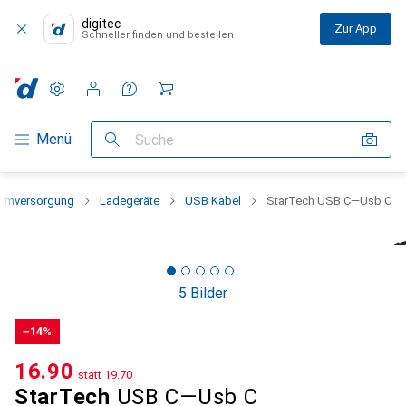
digitec
Zur App
Schneller finden und bestellen
Einstellungen
Kundenkonto
Vergleichslisten
Merklisten
Warenkorb
Navigation nach Kategorien
Menü
Suche
romversorgung
Ladegeräte
USB Kabel
StarTech USB C—Usb C
5 Bilder
−14%
CHF
16.90
statt
CHF
19.70
StarTech
USB C—Usb C