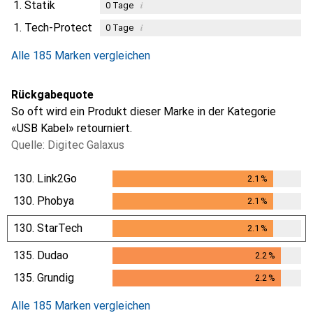
1.
Statik
i
0
Tage
1.
Tech-Protect
i
0
Tage
Alle 185 Marken vergleichen
Rückgabequote
So oft wird ein Produkt dieser Marke in der Kategorie
«USB Kabel» retourniert.
Quelle: Digitec Galaxus
130.
Link2Go
2.1
%
2.1
%
130.
Phobya
2.1
%
2.1
%
130.
StarTech
2.1
%
2.1
%
135.
Dudao
2.2
%
2.2
%
135.
Grundig
2.2
%
2.2
%
Alle 185 Marken vergleichen