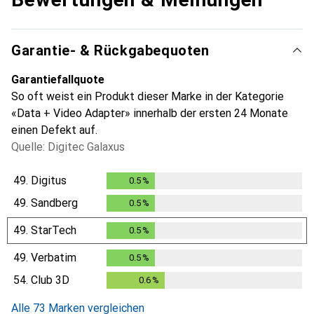
Garantie- & Rückgabequoten
Garantiefallquote
So oft weist ein Produkt dieser Marke in der Kategorie
«Data + Video Adapter» innerhalb der ersten 24 Monate
einen Defekt auf.
Quelle: Digitec Galaxus
49.
Digitus
0.5
%
0.5
%
49.
Sandberg
0.5
%
0.5
%
49.
StarTech
0.5
%
0.5
%
49.
Verbatim
0.5
%
0.5
%
54.
Club 3D
0.6
%
0.6
%
Alle 73 Marken vergleichen