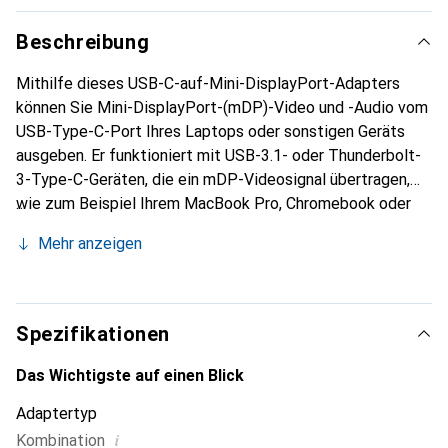
Beschreibung
Mithilfe dieses USB-C-auf-Mini-DisplayPort-Adapters
können Sie Mini-DisplayPort-(mDP)-Video und -Audio vom
USB-Type-C-Port Ihres Laptops oder sonstigen Geräts
ausgeben. Er funktioniert mit USB-3.1- oder Thunderbolt-
3-Type-C-Geräten, die ein mDP-Videosignal übertragen,
wie zum Beispiel Ihrem MacBook Pro, Chromebook oder
Ihrem iPad Pro. Nutzen Sie die integrierten
Mehr anzeigen
Videofunktionen der USB-Type-C-Verbindung Ihres
Computers, um mit dem Adapter herausragende UHD-
Qualität mit Ihrem 4K-Display bei 60 Hz zu erreichen. Sie
können eine Ausgabeauflösung von bis zu 3840 x 2160p
Spezifikationen
bei 60 Hz erreichen. Ideal für Aufgaben, die eine hohe
Auflösung erfordern, wie die Wiedergabe von 4K-Videos.
Das Wichtigste auf einen Blick
Der USB-C-Videoadapter ist abwärtskompatibel mit
Adaptertyp
1080p-Monitoren oder -Displays, wodurch er sich
i
Kombination
hervorragend für Anwendungen am Arbeitsplatz eignet.