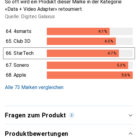
So oft wird ein Produkt dieser Marke in der Kategorie
«Data + Video Adapter» retourniert.
Quelle: Digitec Galaxus
64.
4smarts
4.1
%
4.1
%
65.
Club 3D
4.5
%
4.5
%
66.
StarTech
4.7
%
4.7
%
67.
Sonero
5.3
%
5.3
%
68.
Apple
5.6
%
5.6
%
Alle 73 Marken vergleichen
Fragen zum Produkt
2
Produktbewertungen