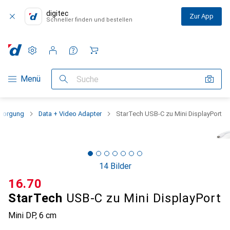
digitec
Zur App
Schneller finden und bestellen
Einstellungen
Kundenkonto
Vergleichslisten
Merklisten
Warenkorb
Navigation nach Kategorien
Menü
Suche
sorgung
Data + Video Adapter
StarTech USB-C zu Mini DisplayPort
14 Bilder
CHF
16.70
StarTech
USB-C zu Mini DisplayPort
Mini DP, 6 cm