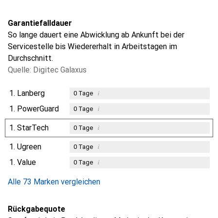
Garantiefalldauer
So lange dauert eine Abwicklung ab Ankunft bei der
Servicestelle bis Wiedererhalt in Arbeitstagen im
Durchschnitt.
Quelle: Digitec Galaxus
1.
Lanberg
i
0
Tage
1.
PowerGuard
i
0
Tage
1.
StarTech
i
0
Tage
1.
Ugreen
i
0
Tage
1.
Value
i
0
Tage
Alle 73 Marken vergleichen
Rückgabequote