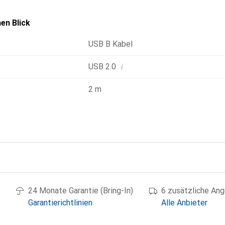
en Blick
USB B Kabel
i
USB 2.0
2 m
g
24 Monate Garantie (Bring-In)
6 zusätzliche An
Garantierichtlinien
Alle Anbieter