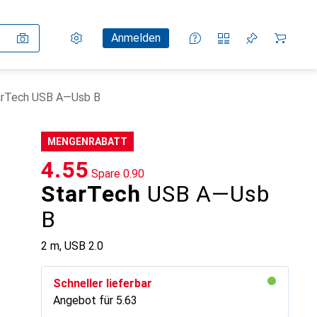
Einstellungen
Kundenkonto
Vergleichslisten
Merklisten
Warenkorb
Anmelden
arTech USB A—Usb B
MENGENRABATT
CHF
4.55
Spare
CHF
0.90
StarTech
USB A—Usb
B
2 m, USB 2.0
Schneller lieferbar
Angebot für
CHF
5.63