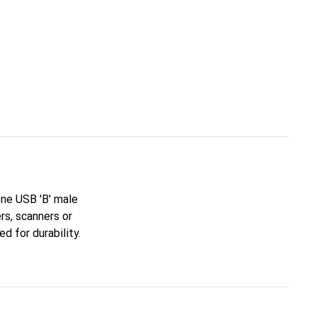
ne USB 'B' male
rs, scanners or
d for durability.