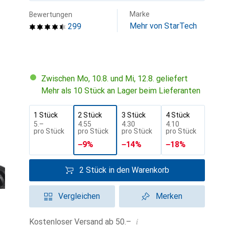
Marke
Bewertungen
Mehr von StarTech
299
Zwischen Mo, 10.8. und Mi, 12.8. geliefert
Mehr als 10 Stück an Lager beim Lieferanten
1 Stück
2 Stück
3 Stück
4 Stück
CHF
5.–
CHF
4.55
CHF
4.30
CHF
4.10
pro Stück
pro Stück
pro Stück
pro Stück
−
9
%
−
14
%
−
18
%
2 Stück in den Warenkorb
Vergleichen
Merken
i
Kostenloser Versand ab 50.–