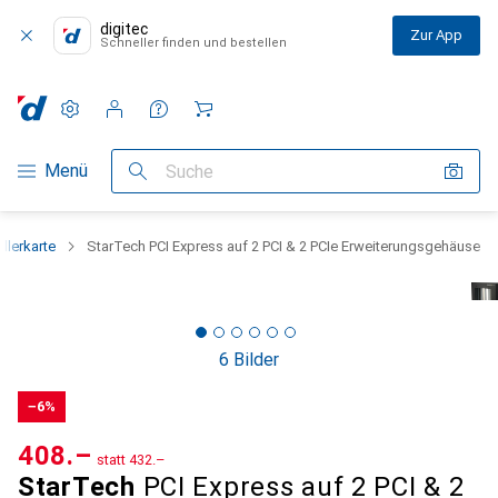
digitec
Zur App
Schneller finden und bestellen
Einstellungen
Kundenkonto
Vergleichslisten
Merklisten
Warenkorb
Navigation nach Kategorien
Menü
Suche
llerkarte
StarTech PCI Express auf 2 PCI & 2 PCIe Erweiterungsgehäuse
6 Bilder
−6%
CHF
408.–
statt
CHF
432.–
StarTech
PCI Express auf 2 PCI & 2