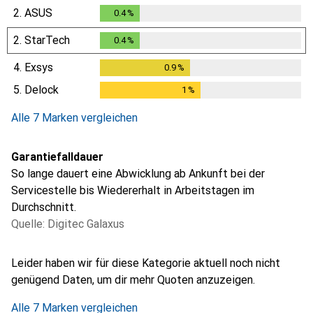
0.3
%
2.
ASUS
0.4
%
0.4
%
2.
StarTech
0.4
%
0.4
%
4.
Exsys
0.9
%
0.9
%
5.
Delock
1
%
1
%
Alle 7 Marken vergleichen
Garantiefalldauer
So lange dauert eine Abwicklung ab Ankunft bei der
Servicestelle bis Wiedererhalt in Arbeitstagen im
Durchschnitt.
Quelle: Digitec Galaxus
i
i
i
i
i
Ungenügende Daten
Ungenügende Daten
Ungenügende Daten
Ungenügende Daten
Ungenügende Daten
Leider haben wir für diese Kategorie aktuell noch nicht
genügend Daten, um dir mehr Quoten anzuzeigen.
Alle 7 Marken vergleichen