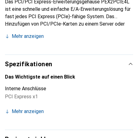
Das PCI/PCI Express-Erweiterungsgehäuse PEX2PCIE4L
ist eine schnelle und einfache E/A-Erweiterungslösung für
fast jedes PCI Express (PCIe)-fähige System. Das
Hinzufügen von PCI/PCIe-Karten zu einem Server oder
einer Workstation oder die Bereitstellung einer Plattform
Mehr anzeigen
zum Wechseln von Karten zwischen Mobil- und Desktop-
Konfiguration ist eine kostengünstige und zeitsparende
Lösung für die Optimierung der E/A-Kapazitäten Ihres
Systems.
Spezifikationen
Das Wichtigste auf einen Blick
Interne Anschlüsse
PCI Express x1
Mehr anzeigen