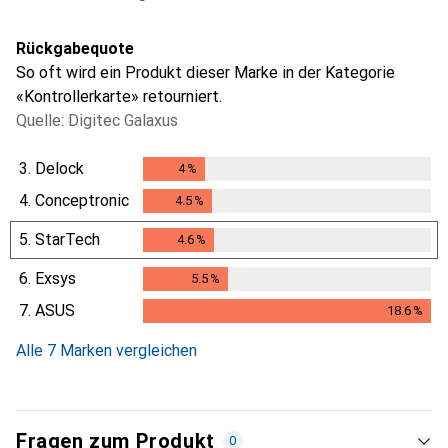
Rückgabequote
So oft wird ein Produkt dieser Marke in der Kategorie
«Kontrollerkarte» retourniert.
Quelle: Digitec Galaxus
3.
Delock
4
%
4
%
4.
Conceptronic
4.5
%
4.5
%
5.
StarTech
4.6
%
4.6
%
6.
Exsys
5.5
%
5.5
%
7.
ASUS
18.6
%
18.6
%
Alle 7 Marken vergleichen
Fragen zum Produkt
0