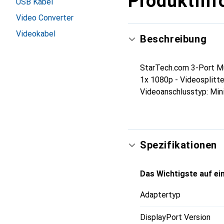
Produktinf
USB Kabel
Video Converter
Videokabel
Beschreibung
StarTech.com 3-Port Mu
1x 1080p - Videosplitt
Videoanschlusstyp: Mini
Spezifikationen
Das Wichtigste auf ein
Adaptertyp
DisplayPort Version