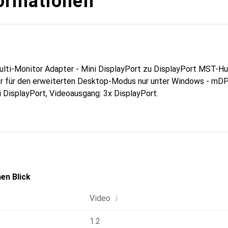
ormationen
lti-Monitor Adapter - Mini DisplayPort zu DisplayPort MST-Hu
er für den erweiterten Desktop-Modus nur unter Windows - mDP 
 DisplayPort, Videoausgang: 3x DisplayPort.
en Blick
i
Video
1.2