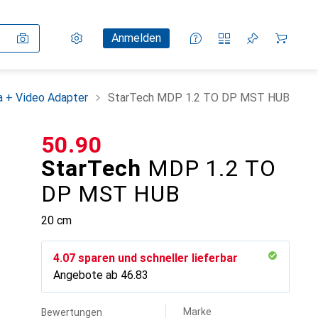
Einstellungen
Kundenkonto
Vergleichslisten
Merklisten
Warenkorb
Anmelden
a + Video Adapter
StarTech MDP 1.2 TO DP MST HUB
CHF
50.90
StarTech
MDP 1.2 TO
DP MST HUB
20 cm
CHF
4.07
sparen und schneller lieferbar
Angebote ab
CHF
46.83
Marke
Bewertungen