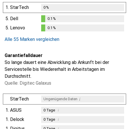
1.
StarTech
0
%
5.
Dell
0.1
%
0.1
%
5.
Lenovo
0.1
%
0.1
%
Alle 55 Marken vergleichen
Garantiefalldauer
So lange dauert eine Abwicklung ab Ankunft bei der
Servicestelle bis Wiedererhalt in Arbeitstagen im
Durchschnitt.
Quelle: Digitec Galaxus
i
StarTech
Ungenügende Daten
1.
ASUS
i
0
Tage
1.
Delock
i
0
Tage
1.
Digitus
i
0
Tage