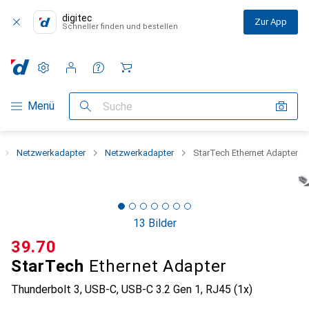
digitec
Zur App
Schneller finden und bestellen
Einstellungen
Kundenkonto
Vergleichslisten
Merklisten
Warenkorb
Navigation nach Kategorien
Menü
Suche
Netzwerkadapter
Netzwerkadapter
StarTech Ethernet Adapter
13 Bilder
CHF
39.70
StarTech
Ethernet Adapter
Thunderbolt 3, USB-C, USB-C 3.2 Gen 1, RJ45 (1x)