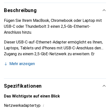
Beschreibung
Fügen Sie Ihrem MacBook, Chromebook oder Laptop mit
USB-C oder Thunderbolt 3 einen 2,5-Gb-Ethernet-
Anschluss hinzu.
Dieser USB-C-auf-Ethernet-Adapter ermöglicht es Ihnen,
Laptops, Tablets und iPhones mit USB-C-Anschluss den
Zugang zu einem 2,5-GbE-Netzwerk zu erweitern. Er
verfügt über einen 100-W-PD-Pass-Through-Anschluss,
Mehr anzeigen
der es Ihnen erlaubt, ein Ladegerät an denselben USB-C-
Anschluss anzuschliessen, sodass eine gleichzeitige
Ethernet-Verbindung und Geräteaufladung möglich ist.
Dieses Design stellt sicher, dass Sie den ursprünglichen
Spezifikationen
USB-C-Anschluss nicht für das Aufladen oder den
Anschluss zusätzlicher Peripheriegeräte verlieren, was ihn
Das Wichtigste auf einen Blick
ideal für Geräte mit begrenzten Anschlüssen macht.
i
Netzwerkadaptertyp