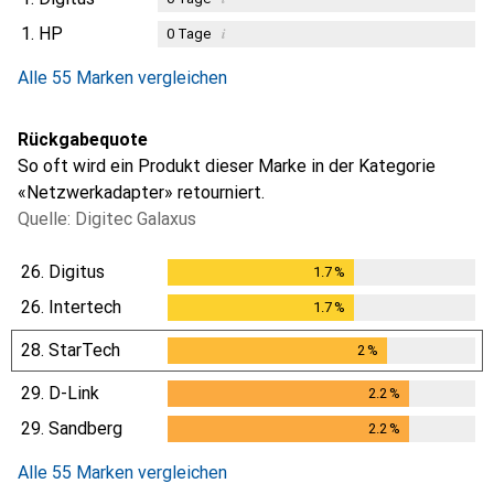
1.
HP
i
0
Tage
Alle 55 Marken vergleichen
Rückgabequote
So oft wird ein Produkt dieser Marke in der Kategorie
«Netzwerkadapter» retourniert.
Quelle: Digitec Galaxus
26.
Digitus
1.7
%
1.7
%
26.
Intertech
1.7
%
1.7
%
28.
StarTech
2
%
2
%
29.
D-Link
2.2
%
2.2
%
29.
Sandberg
2.2
%
2.2
%
Alle 55 Marken vergleichen