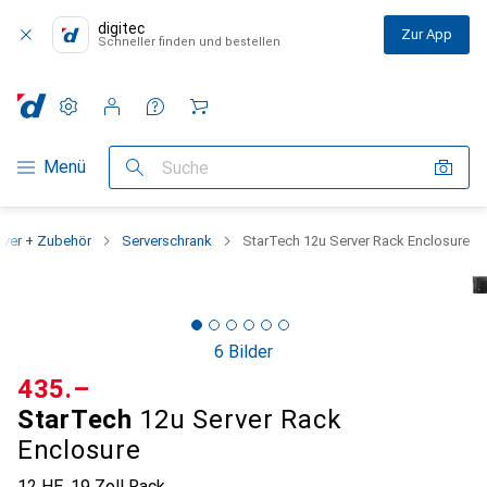
digitec
Zur App
Schneller finden und bestellen
Einstellungen
Kundenkonto
Vergleichslisten
Merklisten
Warenkorb
Navigation nach Kategorien
Menü
Suche
rver + Zubehör
Serverschrank
StarTech 12u Server Rack Enclosure
6 Bilder
CHF
435.–
StarTech
12u Server Rack
Enclosure
12 HE, 19 Zoll Rack