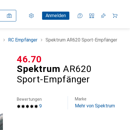
Einstellungen
Kundenkonto
Vergleichslisten
Merklisten
Warenkorb
Anmelden
RC Empfänger
Spektrum AR620 Sport-Empfänger
CHF
46.70
Spektrum
AR620
Sport-Empfänger
Marke
Bewertungen
Mehr von Spektrum
9