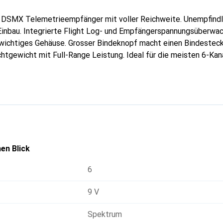
 DSMX Telemetrieempfänger mit voller Reichweite. Unempfindl
 Einbau. Integrierte Flight Log- und Empfängerspannungsüberwa
wichtiges Gehäuse. Grosser Bindeknopf macht einen Bindestecke
chtgewicht mit Full-Range Leistung. Ideal für die meisten 6-Ka
odelle.
en Blick
6
9 V
Spektrum