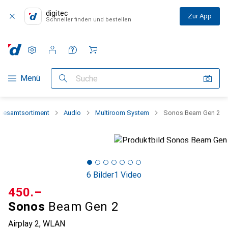
digitec
Zur App
Schneller finden und bestellen
Einstellungen
Kundenkonto
Vergleichslisten
Merklisten
Warenkorb
Navigation nach Kategorien
Menü
Suche
Gesamtsortiment
Audio
Multiroom System
Sonos Beam Gen 2
6 Bilder
1 Video
CHF
450.–
Sonos
Beam Gen 2
Airplay 2, WLAN