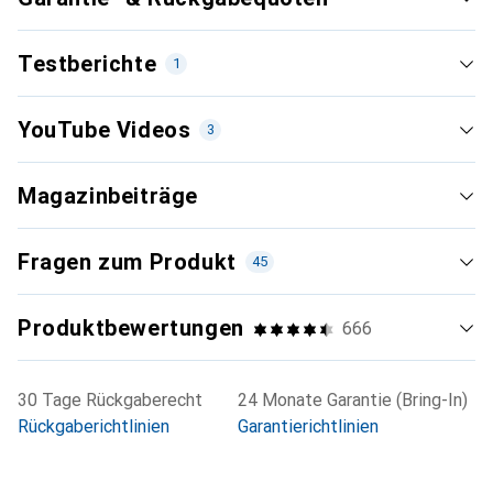
Testberichte
1
Neueste
YouTube Videos
3
Magazinbeiträge
Ohne Bewertung
i
Keine Bewertung
Fragen zum Produkt
45
Spiegel Tests
Soundbars unter 1000 Euro im Test
Veröffentlichung
Juni 2025
Produktbewertungen
666
Lässt sich in ein Sonos-System einbinden
Sound von Filmen und TV klingt sehr gut
30 Tage Rückgaberecht
24 Monate Garantie (Bring-In)
Klein, leicht und optisch dezent
Rückgaberichtlinien
Garantierichtlinien
Schwache Musikwiedergabe
Magere Basspräsenz