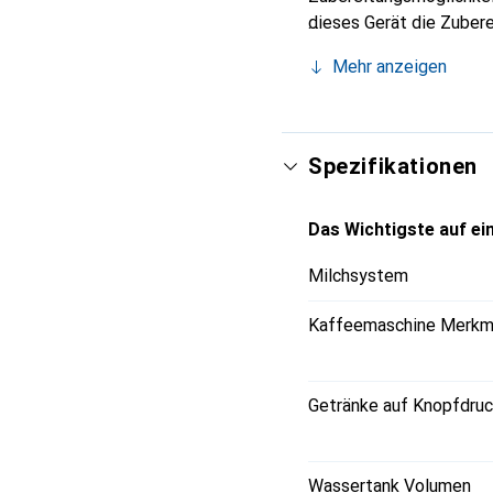
dieses Gerät die Zuber
bietet zusätzliche Arom
Mehr anzeigen
verfeinern. Dank der ar
Aroma zu erzielen. Die 
Kaffees, sondern verlä
auf eine Vielzahl inter
Spezifikationen
EQ.9 plus connect s700
und ist somit eine Bere
Das Wichtigste auf ein
Milchsystem
Kaffeemaschine Merkm
Getränke auf Knopfdru
Wassertank Volumen