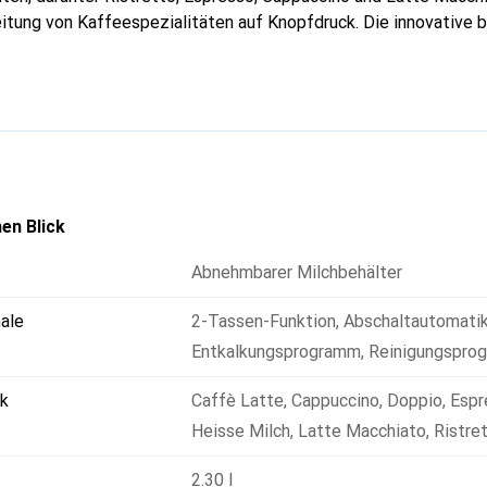
eitung von Kaffeespezialitäten auf Knopfdruck. Die innovative
a-Einstellungen, die es ermöglichen, den Geschmack individuel
omaIntense-Technologie wird die Brühgeschwindigkeit optimiert
integrierte Brita Wasserfiltertechnologie verbessert nicht nur
ngert auch die Lebensdauer des Geräts. Mit der Home Connect 
nationaler Kaffeespezialitäten zugreifen und ihre Zubereitung b
 vereint modernste Technik mit einem eleganten Design aus ros
icherung für jede Küche.
en Blick
Abnehmbarer Milchbehälter
ale
2-Tassen-Funktion
,
Abschaltautomati
Entkalkungsprogramm
,
Reinigungspro
ck
Caffè Latte
,
Cappuccino
,
Doppio
,
Espr
Heisse Milch
,
Latte Macchiato
,
Ristre
2.30 l