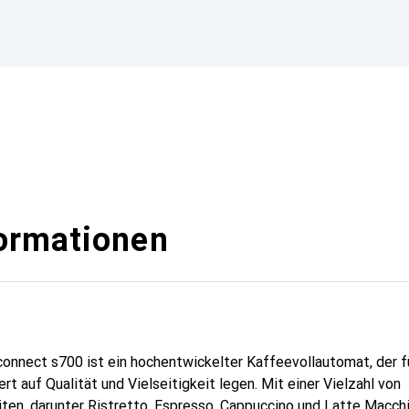
ormationen
connect s700 ist ein hochentwickelter Kaffeevollautomat, der f
rt auf Qualität und Vielseitigkeit legen. Mit einer Vielzahl von
ten, darunter Ristretto, Espresso, Cappuccino und Latte Macchi