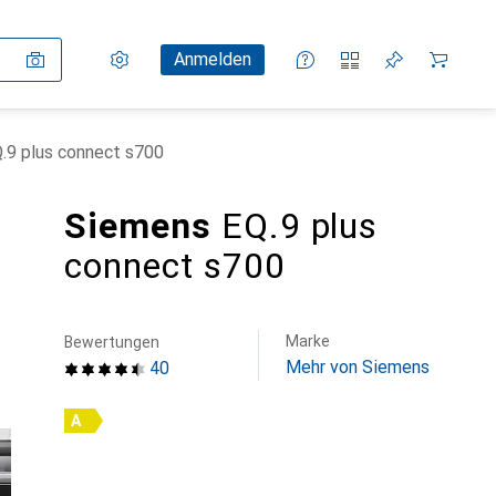
Einstellungen
Kundenkonto
Vergleichslisten
Merklisten
Warenkorb
Anmelden
.9 plus connect s700
Siemens
EQ.9 plus
connect s700
Marke
Bewertungen
Mehr von Siemens
40
A