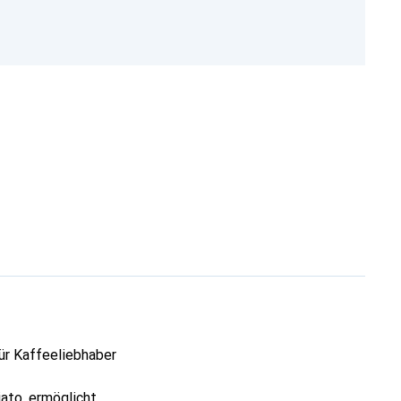
ür Kaffeeliebhaber
ato, ermöglicht