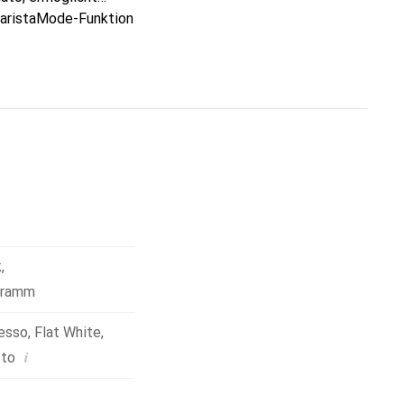
 baristaMode-Funktion
l anzupassen und zu
, um ein intensiveres
 den Geschmack des
App können Nutzer
equem steuern. Der
tfreiem Edelstahl
k
,
gramm
esso
,
Flat White
,
i
tto