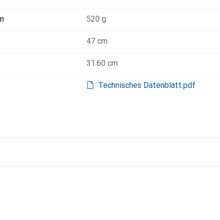
n
520 g
47 cm
31.60 cm
Technisches Datenblatt.pdf
g