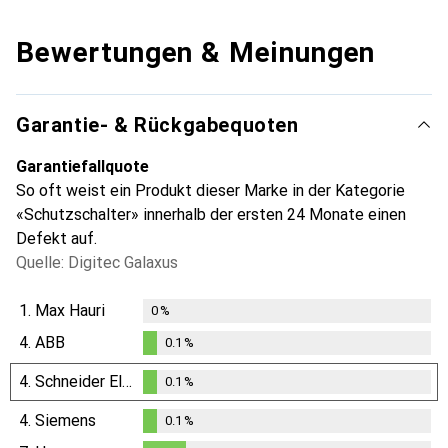
Bewertungen & Meinungen
Garantie- & Rückgabequoten
Garantiefallquote
So oft weist ein Produkt dieser Marke in der Kategorie
«Schutzschalter» innerhalb der ersten 24 Monate einen
Defekt auf.
Quelle: Digitec Galaxus
1.
Max Hauri
0
%
4.
ABB
0.1
%
0.1
%
4.
Schneider Electric
0.1
%
0.1
%
4.
Siemens
0.1
%
0.1
%