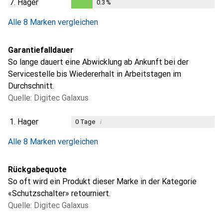
7.
Hager
0.3
%
0.3
%
Alle 8 Marken vergleichen
Garantiefalldauer
So lange dauert eine Abwicklung ab Ankunft bei der
Servicestelle bis Wiedererhalt in Arbeitstagen im
Durchschnitt.
Quelle: Digitec Galaxus
1.
Hager
i
0
Tage
i
i
i
i
Ungenügende Daten
Ungenügende Daten
Ungenügende Daten
Ungenügende Daten
Alle 8 Marken vergleichen
Rückgabequote
So oft wird ein Produkt dieser Marke in der Kategorie
«Schutzschalter» retourniert.
Quelle: Digitec Galaxus