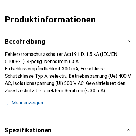
Produktinformationen
Beschreibung
Fehlerstromschutzschalter Acti 9 iID, 1,5 kA (IEC/EN
61008-1). 4-polig, Nennstrom 63 A,
Erdschlussempfindlichkeit 300 mA, Erdschluss-
Schutzklasse Typ A, selektiv, Betriebsspannung (Ue) 400 V
AC, Isolationsspannung (Ui) 500 V AC. Gewährleistet den
Zusatzschutz bei direktem Berühren (≤ 30 mA).
Fehlerschutz bei indirektem Berühren, z.B. bei
Mehr anzeigen
Isolationsfehlern (≥ 100 mA, ≤ 300 mA). Fehlerschutz in
Baustromverteilern (500 mA). Schalten und Trennen von
Stromkreisen. Sprungschaltung für verschleissarmes
Schalten der Kontakte. Mit mechanischer frontseitiger
Spezifikationen
Fehlermeldeanzeige (VisiTrip) zur Anzeige von