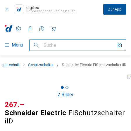
digitec
Zur App
Schneller finden und bestellen
Einstellungen
Kundenkonto
Vergleichslisten
Merklisten
Warenkorb
Navigation nach Kategorien
Menü
Suche
ungstechnik
Schutzschalter
Schneider Electric FiSchutzschalter iID
2 Bilder
CHF
267.–
Schneider Electric
FiSchutzschalter
iID