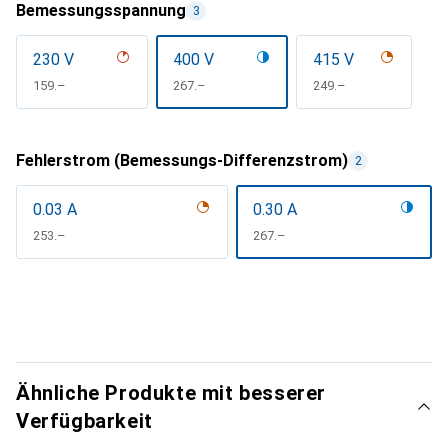
Bemessungsspannung
3
230 V
400 V
415 V
CHF
159.–
CHF
267.–
CHF
249.–
Fehlerstrom (Bemessungs-Differenzstrom)
2
0.03 A
0.30 A
CHF
253.–
CHF
267.–
Ähnliche Produkte mit besserer
Verfügbarkeit