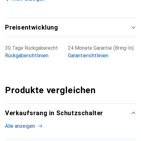
9003. Der Fehlerstromschutzschalter iID erfüllt folgende
Normen - IEC/EN 61008-1 und IEC/EN 60947-2. Des
Weiteren ist diese Baureihe VDE zertifiziert.
Preisentwicklung
30 Tage Rückgaberecht
24 Monate Garantie (Bring-In)
Rückgaberichtlinien
Garantierichtlinien
Produkte vergleichen
Verkaufsrang in Schutzschalter
Alle anzeigen