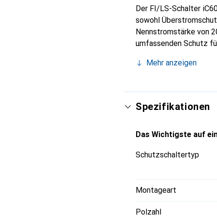
Der FI/LS-Schalter iC60
sowohl Überstromschutz
Nennstromstärke von 20
umfassenden Schutz für
60947-2 und ist für de
Mehr anzeigen
sorgt für eine zuverläs
getrennte Anzeige ermög
regelmässige Funktions
bietet die Möglichkeit
Spezifikationen
Fehlermeldungen zu gen
iC60H eine zuverlässige
Das Wichtigste auf ein
Schutzschaltertyp
Montageart
Polzahl