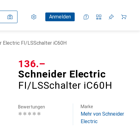
Einstellungen
Kundenkonto
Vergleichslisten
Merklisten
Warenkorb
Anmelden
r Electric FI/LSSchalter iC60H
CHF
136.–
Schneider Electric
FI/LSSchalter iC60H
Marke
Bewertungen
Mehr von Schneider
Electric