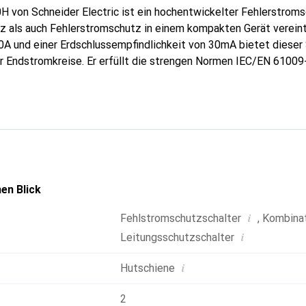
H von Schneider Electric ist ein hochentwickelter Fehlerstroms
 als auch Fehlerstromschutz in einem kompakten Gerät vereint.
A und einer Erdschlussempfindlichkeit von 30mA bietet dieser 
 Endstromkreise. Er erfüllt die strengen Normen IEC/EN 61009
n Einsatz in 230V AC-Systemen konzipiert. Die thermomagnetis
sige und schnelle Reaktion auf Überströme und Fehlerströme. D
licht eine klare Identifikation von Fehlerzuständen, während d
prüfung ermöglicht. Der Schalter ist für die Montage auf Hutsc
, zusätzliche Hilfsmodule anzuschliessen, um den Status zu übe
erieren. Mit seiner robusten Bauweise und den hohen Sicherheit
 Wahl für moderne elektrische Installationen.
en Blick
i
Fehlstromschutzschalter
,
Kombinat
i
Leitungsschutzschalter
i
Hutschiene
2