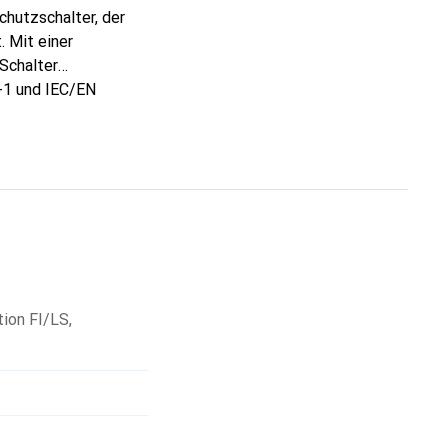
chutzschalter, der
 Mit einer
Schalter
-1 und IEC/EN
che Auslöseeinheit
ie mechanisch
ie Prüftaste eine
hienen geeignet und
rwachen oder
sstandards ist der
ion FI/LS
,