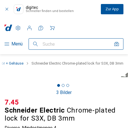
digitec
Zur App
Schneller finden und bestellen
Einstellungen
Kundenkonto
Vergleichslisten
Merklisten
Warenkorb
Navigation nach Kategorien
Menü
Suche
ehör + Gehäuse
Schneider Electric Chrome-plated lock for S3X, DB 3mm
3 Bilder
CHF
7.45
Schneider Electric
Chrome-plated
lock for S3X, DB 3mm
Diverse
,
Mindestmenge
4