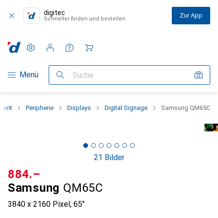
digitec
Zur App
Schneller finden und bestellen
Einstellungen
Kundenkonto
Vergleichslisten
Merklisten
Warenkorb
Navigation nach Kategorien
Menü
Suche
ment
Peripherie
Displays
Digital Signage
Samsung QM65C
21 Bilder
CHF
884.–
Samsung
QM65C
3840 x 2160 Pixel, 65"