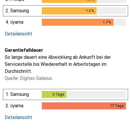
2.
Samsung
1.3
%
1.3
%
4.
iiyama
1.7
%
1.7
%
Detailansicht
Garantiefalldauer
So lange dauert eine Abwicklung ab Ankunft bei der
Servicestelle bis Wiedererhalt in Arbeitstagen im
Durchschnitt.
Quelle: Digitec Galaxus
1.
Samsung
5
Tage
5
Tage
2.
iiyama
17
Tage
i
i
Ungenügende Daten
Ungenügende Daten
17
Tage
Detailansicht