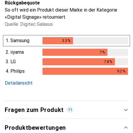
Rückgabequote
So oft wird ein Produkt dieser Marke in der Kategorie
«Digital Signage» retourniert.
Quelle: Digitec Galaxus
1.
Samsung
3.3
%
3.3
%
2.
iiyama
7
%
7
%
3.
LG
7.8
%
7.8
%
4.
Philips
9.2
%
9.2
%
Detailansicht
Fragen zum Produkt
11
Produktbewertungen