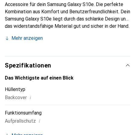
Accessoire für dein Samsung Galaxy S10e. Die perfekte
Kombination aus Komfort und Benutzerfreundlichkeit. Dein
Samsung Galaxy S10e liegt durch das schlanke Design und
das widerstandsfähige Material gut und sicher in der Hand.
Das passgenaue Design sorgt für maximale
Mehr anzeigen
Zuverlässigkeit, sodass dein Galaxy S10e optimalen
Schutz und eine sehr edle Optik geniesst. Das praktische
Pattern Cover Schutzcase kommt in einem praktischen
Zweierpack, ideal für passende Kombinationen je nach
Spezifikationen
Anlass. So hast du immer die Wahl, dein Handy ganz
individuell anzupassen. Alle Anschlüsse und die Kamera auf
Das Wichtigste auf einen Blick
der Rückseite stehen trotz der Samsung Hardcase
Hüllentyp
Schutzhülle weiterhin zur Verfügung und können genutzt
i
Backcover
werden.
Funktionsumfang
i
Aufprallschutz