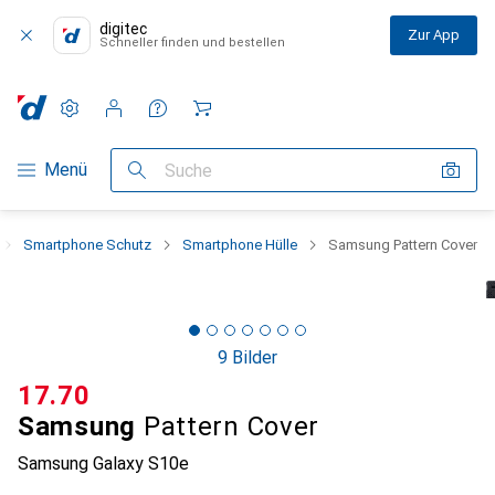
digitec
Zur App
Schneller finden und bestellen
Einstellungen
Kundenkonto
Vergleichslisten
Merklisten
Warenkorb
Navigation nach Kategorien
Menü
Suche
Smartphone Schutz
Smartphone Hülle
Samsung Pattern Cover
9 Bilder
CHF
17.70
Samsung
Pattern Cover
Samsung Galaxy S10e