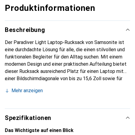
Produktinformationen
Beschreibung
Der Paradiver Light Laptop-Rucksack von Samsonite ist
eine durchdachte Lösung für alle, die einen stilvollen und
funktionalen Begleiter für den Alltag suchen. Mit einem
modernen Design und einer praktischen Aufteilung bietet
dieser Rucksack ausreichend Platz für einen Laptop mit
einer Bildschirmdiagonale von bis zu 15,6 Zoll sowie für
weitere persönliche Gegenstände. Das Material, das zu 90
Mehr anzeigen
% aus recyceltem PET besteht, unterstreicht das
Engagement des Herstellers für Nachhaltigkeit und
Umweltbewusstsein. Der Rucksack ist leicht und dennoch
robust, was ihn ideal für den täglichen Gebrauch macht, sei
Spezifikationen
es für den Weg zur Arbeit, zur Universität oder für Reisen.
Die durchdachte Taschenausstattung sorgt dafür, dass
Das Wichtigste auf einen Blick