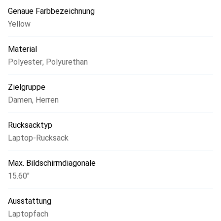
alles seinen Platz hat und schnell griffbereit ist. Der
Genaue Farbbezeichnung
Paradiver Light vereint Funktionalität mit einem
Yellow
ansprechenden Design und ist somit eine ausgezeichnete
Wahl für umweltbewusste Nutzer.
Material
Polyester
,
Polyurethan
Zielgruppe
Damen
,
Herren
Rucksacktyp
Laptop-Rucksack
Max. Bildschirmdiagonale
15.60"
Ausstattung
Laptopfach