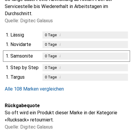
Servicestelle bis Wiedererhalt in Arbeitstagen im
Durchschnitt.
Quelle: Digitec Galaxus
1.
Lässig
i
0
Tage
1.
Novidarte
i
0
Tage
1.
Samsonite
i
0
Tage
1.
Step by Step
i
0
Tage
1.
Targus
i
0
Tage
Alle 108 Marken vergleichen
Rückgabequote
So oft wird ein Produkt dieser Marke in der Kategorie
«Rucksack» retourniert.
Quelle: Digitec Galaxus