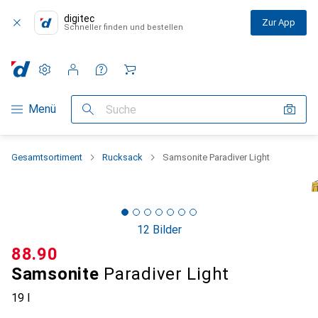
digitec
Zur App
Schneller finden und bestellen
Einstellungen
Kundenkonto
Vergleichslisten
Merklisten
Warenkorb
Navigation nach Kategorien
Menü
Suche
Gesamtsortiment
Rucksack
Samsonite Paradiver Light
12 Bilder
CHF
88.90
Samsonite
Paradiver Light
19 l