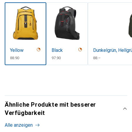
Yellow
Black
Dunkelgrün, Hellgr
CHF
88.90
CHF
97.90
CHF
88.–
Ähnliche Produkte mit besserer
Verfügbarkeit
Alle anzeigen