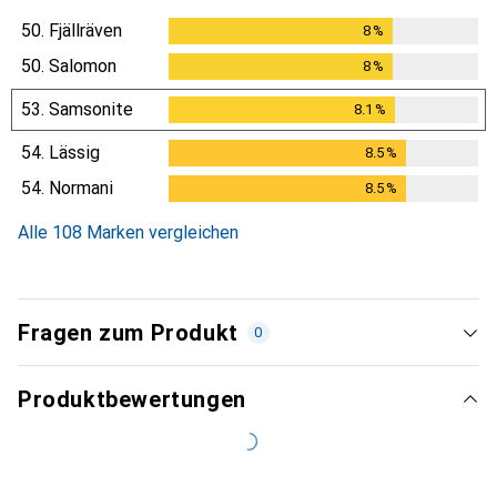
50.
Fjällräven
8
%
8
%
50.
Salomon
8
%
8
%
53.
Samsonite
8.1
%
8.1
%
54.
Lässig
8.5
%
8.5
%
54.
Normani
8.5
%
8.5
%
Alle 108 Marken vergleichen
Fragen zum Produkt
0
Produktbewertungen