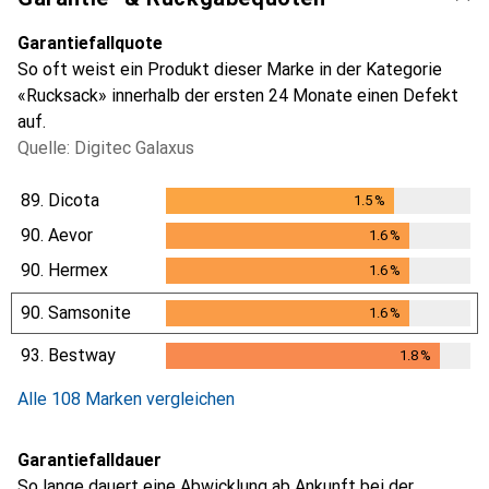
Garantiefallquote
So oft weist ein Produkt dieser Marke in der Kategorie
«Rucksack» innerhalb der ersten 24 Monate einen Defekt
auf.
Quelle: Digitec Galaxus
89.
Dicota
1.5
%
1.5
%
90.
Aevor
1.6
%
1.6
%
90.
Hermex
1.6
%
1.6
%
90.
Samsonite
1.6
%
1.6
%
93.
Bestway
1.8
%
1.8
%
Alle 108 Marken vergleichen
Garantiefalldauer
So lange dauert eine Abwicklung ab Ankunft bei der