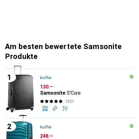
Am besten bewertete Samsonite
Produkte
Koffer
CHF
130.–
Samsonite
S'Cure
1231
Koffer
CHF
248.–