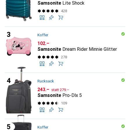
Samsonite
Lite Shock
428
Koffer
CHF
102.–
Samsonite
Dream Rider Minnie Glitter
278
Rucksack
CHF
CHF
243.–
statt
279.–
Samsonite
Pro-Dlx 5
109
Koffer