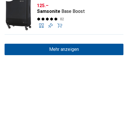
CHF
125.–
Samsonite
Base Boost
82
Mehr anzeigen