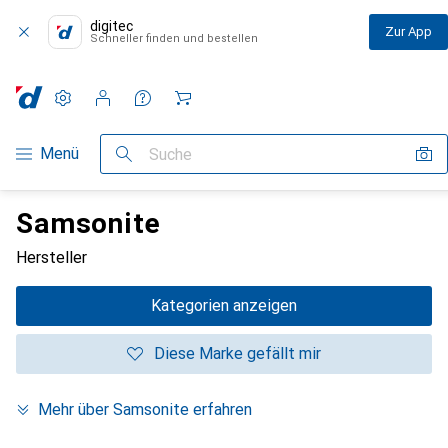
digitec
Zur App
Schneller finden und bestellen
Einstellungen
Kundenkonto
Vergleichslisten
Merklisten
Warenkorb
Navigation nach Kategorien
Menü
Suche
Samsonite
Hersteller
Kategorien anzeigen
Diese Marke gefällt mir
Mehr über Samsonite erfahren