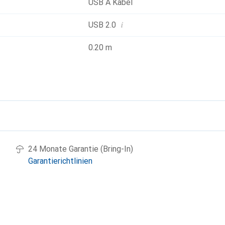
USB A Kabel
i
USB 2.0
0.20 m
g
24 Monate Garantie (Bring-In)
Garantierichtlinien