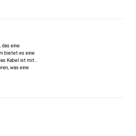
 das eine
m bietet es eine
as Kabel ist mit
eren, was eine
kompatibel mit USB
 schwarze
chiedene Umgebungen.
bile und schnelle