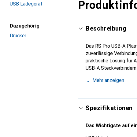
Produktinf
USB Ladegerät
Dazugehörig
Beschreibung
Drucker
Das RS Pro USB-A Plast
zuverlässige Verbindun
praktische Lösung für A
USB-A Steckverbindern a
flexible Nutzung ermögl
Mehr anzeigen
1.1 und USB 1.0, was es
Mantelfarbe sorgt für 
Dieses Kabel ist ideal 
Datenübertragung erford
Spezifikationen
Das Wichtigste auf ein