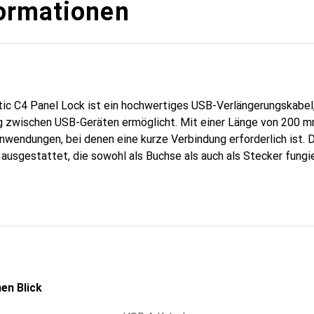
ormationen
ic C4 Panel Lock ist ein hochwertiges USB-Verlängerungskabel,
g zwischen USB-Geräten ermöglicht. Mit einer Länge von 200 m
nwendungen, bei denen eine kurze Verbindung erforderlich ist. D
usgestattet, die sowohl als Buchse als auch als Stecker fungi
icht. Es unterstützt die USB 2.0 Spezifikation und ist abwärts
 zu einer vielseitigen Wahl für verschiedene Geräte macht. Die
eine ansprechende Optik und eine einfache Integration in vers
für den Einsatz in Büros, Werkstätten oder zu Hause, wo eine sta
erlich ist.
en Blick