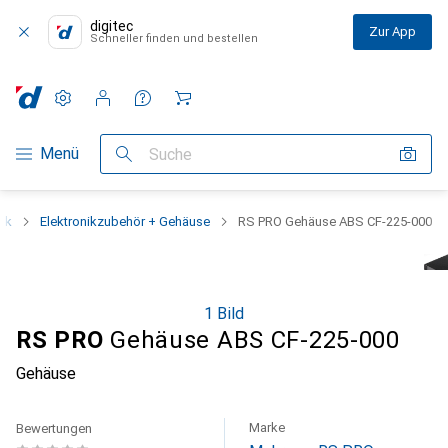
digitec
Zur App
Schneller finden und bestellen
Einstellungen
Kundenkonto
Vergleichslisten
Merklisten
Warenkorb
Navigation nach Kategorien
Menü
Suche
nik
Elektronikzubehör + Gehäuse
RS PRO Gehäuse ABS CF-225-000
1 Bild
RS PRO
Gehäuse ABS CF-225-000
Gehäuse
Marke
Bewertungen