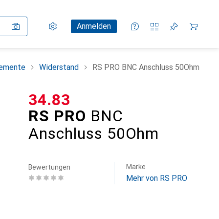
Einstellungen
Kundenkonto
Vergleichslisten
Merklisten
Warenkorb
Anmelden
lemente
Widerstand
RS PRO BNC Anschluss 50Ohm
CHF
34.83
RS PRO
BNC
Anschluss 50Ohm
Marke
Bewertungen
Mehr von RS PRO