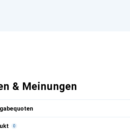
en & Meinungen
kgabequoten
ukt
0