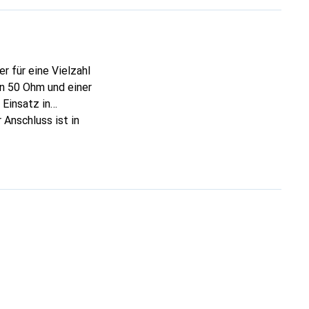
 für eine Vielzahl
n 50 Ohm und einer
 Einsatz in
Anschluss ist in
kmontage. Die
triebsbedingungen.
 eine ausgezeichnete
. Dieser BNC
obusten und