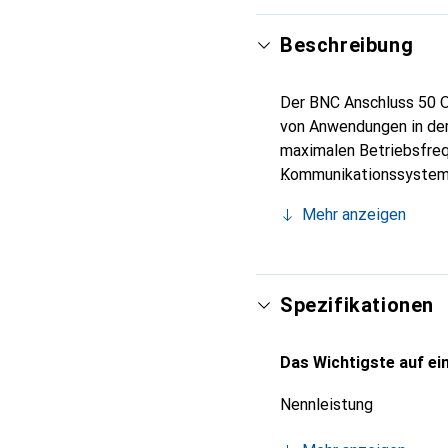
Beschreibung
Der BNC Anschluss 50 O
von Anwendungen in der
maximalen Betriebsfrequ
Kommunikationssystemen
einer geraden Gehäusea
Mehr anzeigen
Nennleistung von 2 Wat
Die Verwendung von Mes
Leitfähigkeit und Korro
Anschluss ist eine ausg
Spezifikationen
leistungsfähigen Wider
Das Wichtigste auf ein
Nennleistung