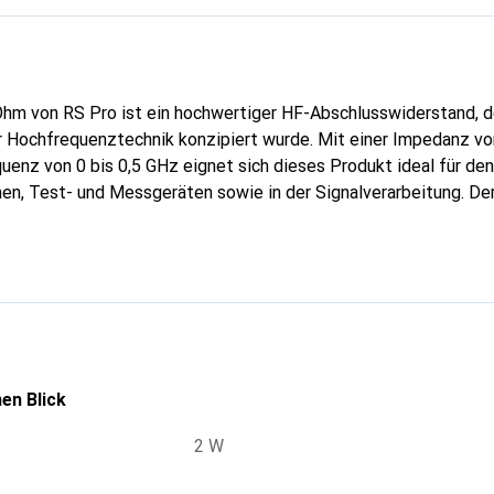
hm von RS Pro ist ein hochwertiger HF-Abschlusswiderstand, der
 Hochfrequenztechnik konzipiert wurde. Mit einer Impedanz vo
enz von 0 bis 0,5 GHz eignet sich dieses Produkt ideal für den
, Test- und Messgeräten sowie in der Signalverarbeitung. Der 
usrichtung ausgeführt und ermöglicht eine einfache Durchstec
t gewährleistet eine zuverlässige Leistung unter typischen Be
sing als Kontaktmaterial und die Goldbeschichtung sorgen für
sionsbeständigkeit, was die Langlebigkeit des Produkts erhöht
ezeichnete Wahl für Fachleute, die auf der Suche nach einem r
standsnetzwerk sind.
en Blick
2 W