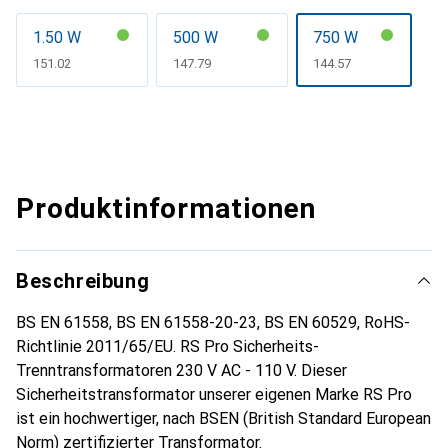
1.50 W
500 W
750 W
CHF
151.02
CHF
147.79
CHF
144.57
Produktinformationen
Beschreibung
BS EN 61558, BS EN 61558-20-23, BS EN 60529, RoHS-
Richtlinie 2011/65/EU. RS Pro Sicherheits-
Trenntransformatoren 230 V AC - 110 V. Dieser
Sicherheitstransformator unserer eigenen Marke RS Pro
ist ein hochwertiger, nach BSEN (British Standard European
Norm) zertifizierter Transformator.