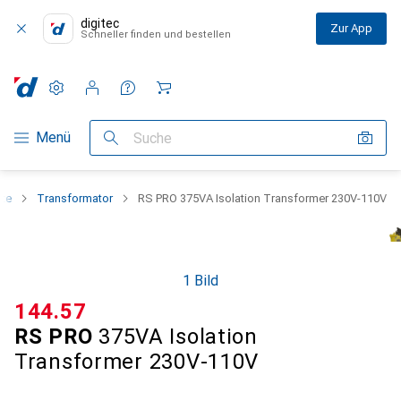
digitec
Zur App
Schneller finden und bestellen
Einstellungen
Kundenkonto
Vergleichslisten
Merklisten
Warenkorb
Navigation nach Kategorien
Menü
Suche
nte
Transformator
RS PRO 375VA Isolation Transformer 230V-110V
1 Bild
CHF
144.57
RS PRO
375VA Isolation
Transformer 230V-110V