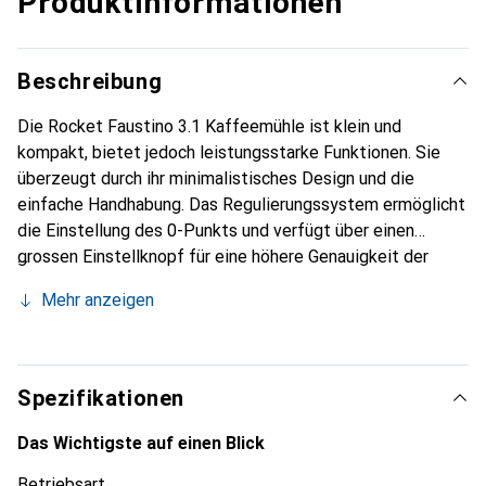
Produktinformationen
Beschreibung
Die Rocket Faustino 3.1 Kaffeemühle ist klein und
kompakt, bietet jedoch leistungsstarke Funktionen. Sie
überzeugt durch ihr minimalistisches Design und die
einfache Handhabung. Das Regulierungssystem ermöglicht
die Einstellung des 0-Punkts und verfügt über einen
grossen Einstellknopf für eine höhere Genauigkeit der
Mahlgradeinstellung. Das geräuscharme System bietet
Mehr anzeigen
einfachen Zugang zur Mahlkammer und den Mahlscheiben.
Die innovative Benutzeroberfläche hat drei
programmierbare Dosierungen. Sie ist die perfekte
Ergänzung zur Rocket Appartamento sowie zu allen
Spezifikationen
anderen Siebträgern auf dem Markt. Die Faustino 3.1 ist
einfach zu programmieren und zu bedienen. Sie verfügt
Das Wichtigste auf einen Blick
über ein extra leises 50 mm Scheibenmahlwerk mit
Betriebsart