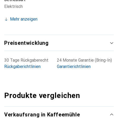
stufenloser Mahlgradeinstellung und einem
Elektrisch
Bohnenbehälter aus stabilem Kunststoff.
Mehr anzeigen
Preisentwicklung
30 Tage Rückgaberecht
24 Monate Garantie (Bring-In)
Rückgaberichtlinien
Garantierichtlinien
Produkte vergleichen
Verkaufsrang in Kaffeemühle