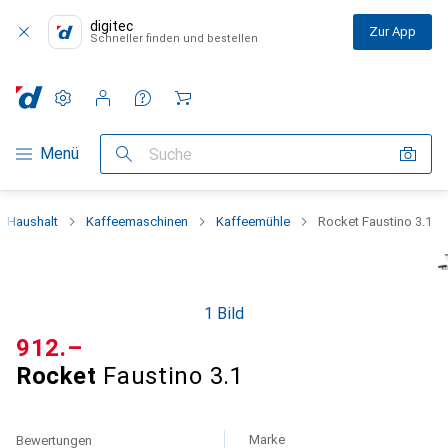
digitec
Zur App
Schneller finden und bestellen
Einstellungen
Kundenkonto
Vergleichslisten
Merklisten
Warenkorb
Navigation nach Kategorien
Menü
Suche
Haushalt
Kaffeemaschinen
Kaffeemühle
Rocket Faustino 3.1
1 Bild
CHF
912.–
Rocket
Faustino 3.1
Marke
Bewertungen