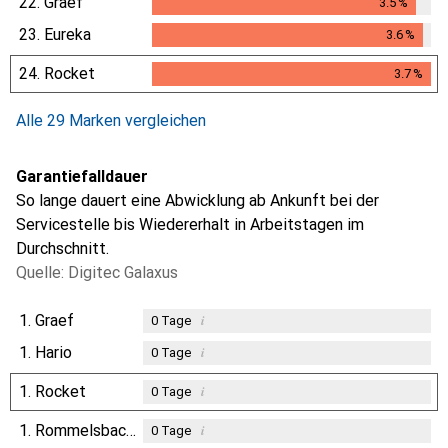
22.
Graef
3.5
%
3.5
%
23.
Eureka
3.6
%
3.6
%
24.
Rocket
3.7
%
3.7
%
Alle 29 Marken vergleichen
Garantiefalldauer
So lange dauert eine Abwicklung ab Ankunft bei der
Servicestelle bis Wiedererhalt in Arbeitstagen im
Durchschnitt.
Quelle: Digitec Galaxus
1.
Graef
i
0
Tage
1.
Hario
i
0
Tage
1.
Rocket
i
0
Tage
1.
Rommelsbacher
i
0
Tage