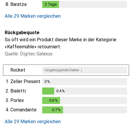
8.
Baratza
2
Tage
2
Tage
Alle 29 Marken vergleichen
Rückgabequote
So oft wird ein Produkt dieser Marke in der Kategorie
«Kaffeemühle» retourniert.
Quelle: Digitec Galaxus
i
Rocket
Ungenügende Daten
1.
Zeller Present
0
%
2.
Bialetti
0.4
%
0.4
%
3.
Porlex
0.6
%
0.6
%
4.
Comandante
0.7
%
0.7
%
Alle 29 Marken vergleichen