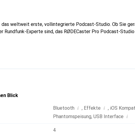
das weltweit erste, vollintegrierte Podcast-Studio. Ob Sie ge
er Rundfunk-Experte sind, das RØDECaster Pro Podcast-Studio b
en Blick
i
i
Bluetooth
,
Effekte
,
iOS Kompati
i
Phantomspeisung
,
USB Interface
4