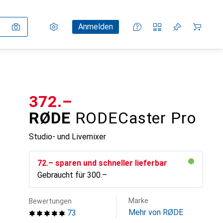
Einstellungen
Kundenkonto
Vergleichslisten
Merklisten
Warenkorb
Anmelden
CHF
372.–
RØDE
RODECaster Pro
Studio- und Livemixer
CHF
72.–
sparen und schneller lieferbar
Gebraucht für
CHF
300.–
Marke
Bewertungen
Mehr von RØDE
73