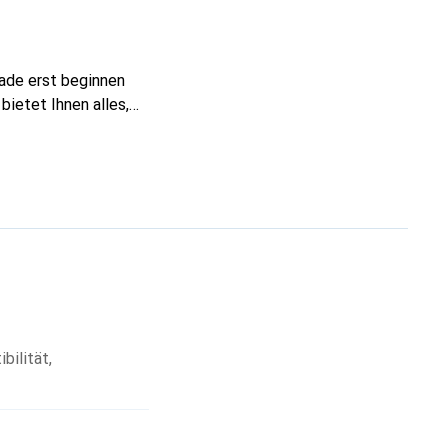
rade erst beginnen
ietet Ihnen alles,
bilität
,