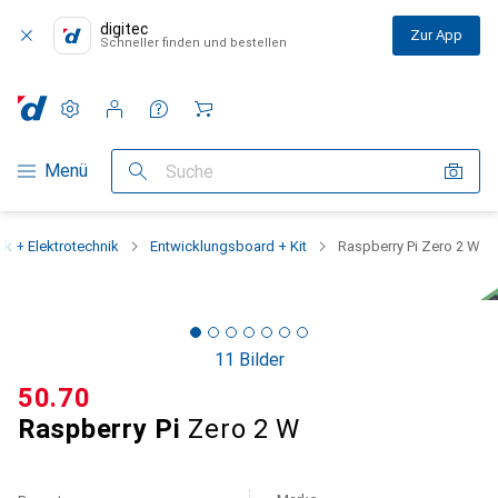
digitec
Zur App
Schneller finden und bestellen
Einstellungen
Kundenkonto
Vergleichslisten
Merklisten
Warenkorb
Navigation nach Kategorien
Menü
Suche
ik + Elektrotechnik
Entwicklungsboard + Kit
Raspberry Pi Zero 2 W
11 Bilder
CHF
50.70
Raspberry Pi
Zero 2 W