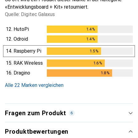
«Entwicklungsboard + Kit» retourniert.
Quelle: Digitec Galaxus
12.
HutoPi
1.4
%
1.4
%
12.
Odroid
1.4
%
1.4
%
14.
Raspberry Pi
1.5
%
1.5
%
15.
RAK Wireless
1.6
%
1.6
%
16.
Dragino
1.8
%
1.8
%
Alle 22 Marken vergleichen
Fragen zum Produkt
6
Produktbewertungen