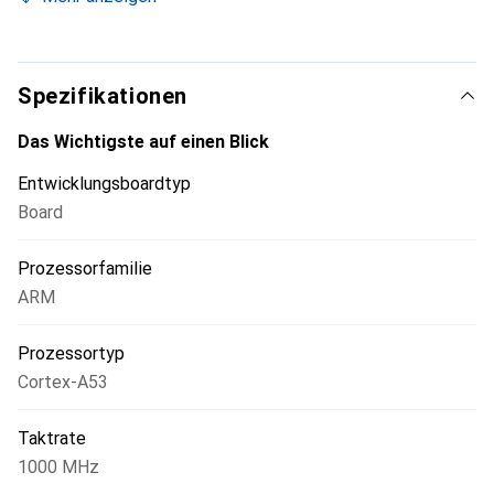
entwickelten System-in-Package. Dieser moderne
Mikrocomputer integriert den bereits im Raspberry Pi 3
verwendeten Chip BCM2710A1.
Spezifikationen
Das Wichtigste auf einen Blick
Entwicklungsboardtyp
Board
Prozessorfamilie
ARM
Prozessortyp
Cortex-A53
Taktrate
1000 MHz