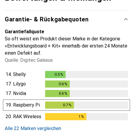
Garantie- & Rückgabequoten
Garantiefallquote
So oft weist ein Produkt dieser Marke in der Kategorie
«Entwicklungsboard + Kit» innerhalb der ersten 24 Monate
einen Defekt auf.
Quelle: Digitec Galaxus
14.
Shelly
0.5
%
0.5
%
17.
Lilygo
0.6
%
0.6
%
17.
Nvidia
0.6
%
0.6
%
19.
Raspberry Pi
0.7
%
0.7
%
20.
RAK Wireless
1
%
1
%
Alle 22 Marken vergleichen