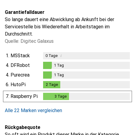
Garantiefalldauer
So lange dauert eine Abwicklung ab Ankunft bei der
Servicestelle bis Wiedererhalt in Arbeitstagen im
Durchschnitt.
Quelle: Digitec Galaxus
1.
M5Stack
i
0
Tage
4.
DFRobot
1
Tag
1
Tag
4.
Purecrea
1
Tag
1
Tag
6.
HutoPi
2
Tage
2
Tage
7.
Raspberry Pi
3
Tage
3
Tage
Alle 22 Marken vergleichen
Rückgabequote
So oft wird ein Produkt dieser Marke in der Kategorie