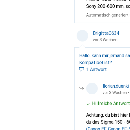
Sony 200-600 mm, sof
Kompatibilität in de
Automatisch generiert
BrigittaC634
vor 3 Wochen
Hallo, kann mir jemand sa
Kompatibel ist?
1 Antwort
florian.duenki
vor 3 Wochen
•
Hilfreiche Antwort
Achtung, du bist hier
du das Sigma 150 - 
(Canon EF, Canon EF-S