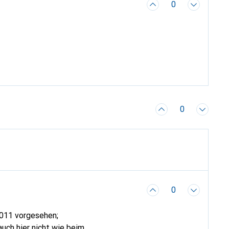
0
0
0
2011 vorgesehen;