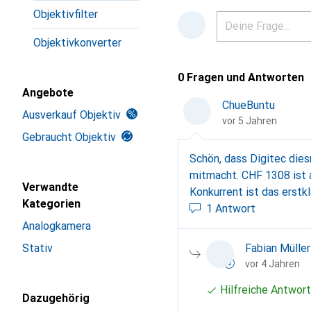
Objektivfilter
Objektivkonverter
0 Fragen und Antworten
Angebote
ChueBuntu
Ausverkauf Objektiv
vor 5 Jahren
Gebraucht Objektiv
Schön, dass Digitec die
mitmacht. CHF 1308 ist abs
Verwandte
Konkurrent ist das erst
Kategorien
600mm-f56-63-g-oss-ob
1 Antwort
Analogkamera
Fabian Müller
Stativ
vor 4 Jahren
Hilfreiche Antwort
Dazugehörig