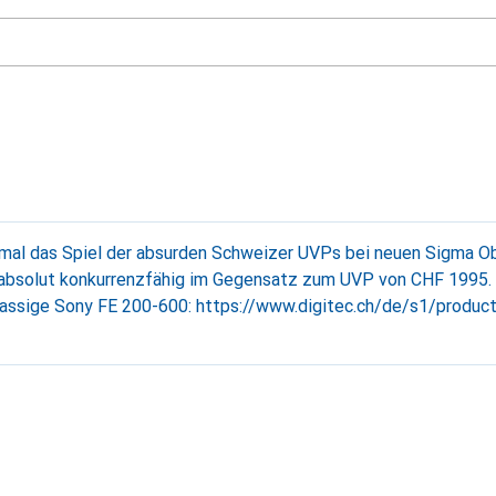
smal das Spiel der absurden Schweizer UVPs bei neuen Sigma Ob
olut konkurrenzfähig im Gegensatz zum UVP von CHF 1995. Der direkte
klassige Sony FE 200-600: https://www.digitec.ch/de/s1/produc
jektiv-11226951