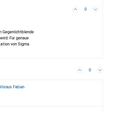
0
ten Gegenlichtblende
 wird. Für genaue
tation von Sigma.
0
Hallo, wie geht es dir? Wissen Sie, ob es eine Version für Canon RF gibt? Vielen Dank im Voraus Fabian