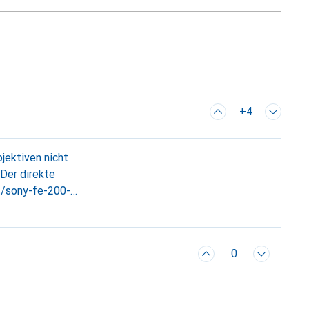
+4
jektiven nicht
t/sony-fe-200-
0