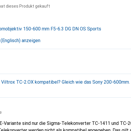
hat dieses Produkt gekauft
omobjektiv 150-600 mm F5-6.3 DG DN OS Sports
 (Englisch) anzeigen
m Viltrox TC-2.OX kompatibel? Gleich wie das Sony 200-600mm.
e
-E-Variante sind nur die Sigma-Telekonverter TC-1411 und TC-
rter werden nicht als kompatibel angegeben. Das gilt auch hier nicht wie beim