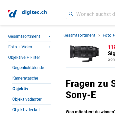
Suche
Navigation nach Kategorien
Gesamtsortiment
Foto +
Gesamtsortiment
CH
11
Foto + Video
Si
Objektive + Filter
Son
Gegenlichtblende
Kameratasche
Fragen zu 
Objektiv
Sony-E
Objektivadapter
Objektivdeckel
Was möchtest du wissen