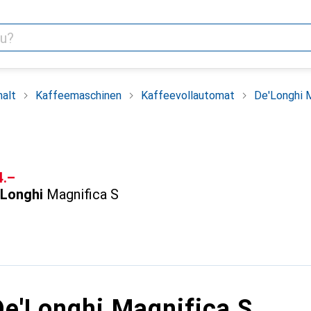
alt
Kaffeemaschinen
Kaffeevollautomat
De'Longhi M
F
4.–
'Longhi
Magnifica S
De'Longhi Magnifica S