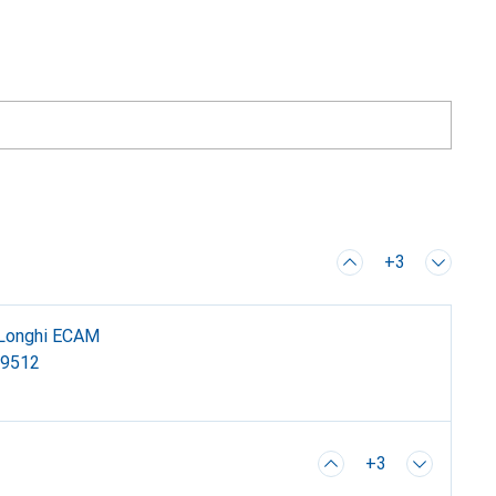
+3
e'Longhi ECAM
89512
+3