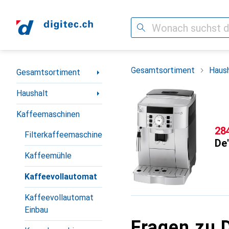
Suche
Navigation nach Kategorien
Gesamtsortiment
Haush
Gesamtsortiment
Haushalt
Kaffeemaschinen
CH
28
Filterkaffeemaschine
De
Kaffeemühle
Kaffeevollautomat
Kaffeevollautomat
Einbau
Fragen zu 