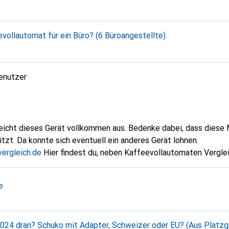
evollautomat für ein Büro? (6 Büroangestellte)
enutzer
reicht dieses Gerät vollkommen aus. Bedenke dabei, dass diese
zt. Da konnte sich eventuell ein anderes Gerät lohnen.
ergleich.de
Hier findest du, neben Kaffeevollautomaten Verglei
nen Vollautomaten.
e
 2024 dran? Schuko mit Adapter, Schweizer oder EU? (Aus Platz