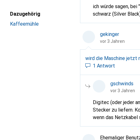
ich würde sagen, bei "B" ist die Front u. der Body schwarz (Black). bei "
Dazugehörig
schwarz (Silver Black
Kaffeemühle
gekinger
vor 3 Jahren
wird die Maschine jetzt 
1 Antwort
gschwinds
vor 3 Jahren
Digitec (oder jeder 
Stecker zu liefern. 
wenn das Netzkabel s
Adapter mit geliefert werden. Kommt das Gerät doch ohne passende
Ehemaliger Benut
https://helpcenter.dig