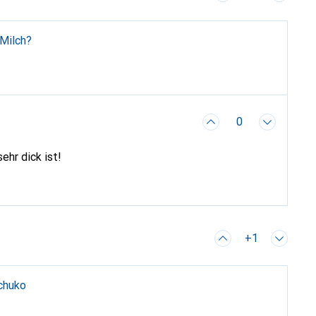
 Milch?
0
ehr dick ist!
+1
Schuko