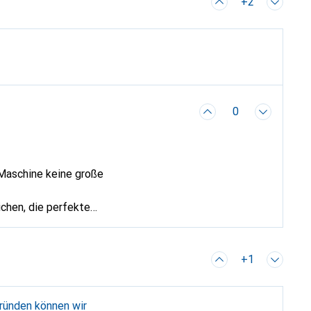
+2
0
 Maschine keine große
chen, die perfekte
+1
gründen können wir