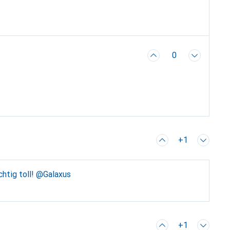
0
+1
chtig toll! @Galaxus
+1