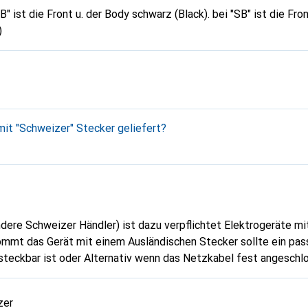
SB" ist die Front silber der Body
)
mit "Schweizer" Stecker geliefert?
andere Schweizer Händler) ist dazu verpflichtet Elektrogeräte m
Kommt das Gerät mit einem Ausländischen Stecker sollte ein pa
teckbar ist oder Alternativ wenn das Netzkabel fest angeschlo
n Stecker, beim Kundendienst
reklamieren und auf ein Kabel oder einen Adapter bestehen, kostenlos. Info Di
zer
itec.ch/hc...
Punkt 1 -->
https://www.esti.admin.ch/de...