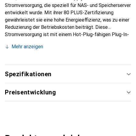
Stromversorgung, die speziell für NAS- und Speicherserver
entwickelt wurde. Mit ihrer 80 PLUS-Zertifizierung
gewährleistet sie eine hohe Energieeffizienz, was zu einer
Reduzierung der Betriebskosten beiträgt. Diese
Stromversorgung ist mit einem Hot-Plug-fähigen Plug-In-
Modul ausgestattet, das eine unterbrechungsfreie
Mehr anzeigen
Wartung ermöglicht. Die aktive Kühlung mit einem Lüfter
sorgt für eine optimale Temperaturregelung, während LED-
Anzeigen den Betriebsstatus klar anzeigen. Die Quantum
Scalar I3 Power Supply ist die ideale Wahl für Benutzer,
Spezifikationen
die Zuverlässigkeit und Effizienz in ihren Speicherlösungen
suchen.
Preisentwicklung