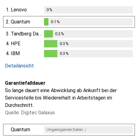
1.
Lenovo
0
%
2.
Quantum
0.1
%
0.1
%
3.
Tandberg Data
0.2
%
0.2
%
4.
HPE
0.3
%
0.3
%
4.
IBM
0.3
%
0.3
%
Detailansicht
Garantiefalldauer
So lange dauert eine Abwicklung ab Ankunft bei der
Servicestelle bis Wiedererhalt in Arbeitstagen im
Durchschnitt.
Quelle: Digitec Galaxus
i
Quantum
Ungenügende Daten