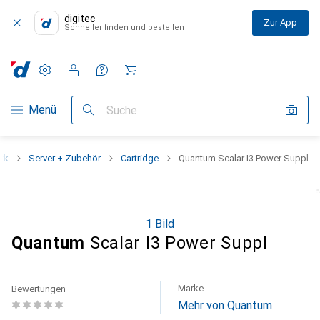
digitec
Zur App
Schneller finden und bestellen
Einstellungen
Kundenkonto
Vergleichslisten
Merklisten
Warenkorb
Navigation nach Kategorien
Menü
Suche
rk
Server + Zubehör
Cartridge
Quantum Scalar I3 Power Suppl
1 Bild
Quantum
Scalar I3 Power Suppl
Marke
Bewertungen
Mehr von Quantum