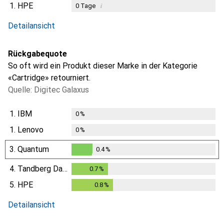
1.
HPE
i
0
Tage
i
i
i
Ungenügende Daten
Ungenügende Daten
Ungenügende Daten
Detailansicht
Rückgabequote
So oft wird ein Produkt dieser Marke in der Kategorie
«Cartridge» retourniert.
Quelle: Digitec Galaxus
1.
IBM
0
%
1.
Lenovo
0
%
3.
Quantum
0.4
%
0.4
%
4.
Tandberg Data
0.7
%
0.7
%
5.
HPE
0.8
%
0.8
%
Detailansicht