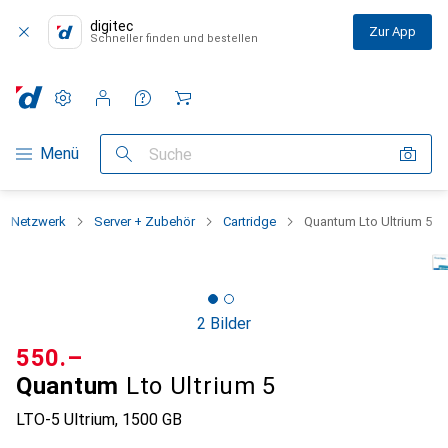
digitec
Zur App
Schneller finden und bestellen
Einstellungen
Kundenkonto
Vergleichslisten
Merklisten
Warenkorb
Navigation nach Kategorien
Menü
Suche
Netzwerk
Server + Zubehör
Cartridge
Quantum Lto Ultrium 5
2 Bilder
CHF
550.–
Quantum
Lto Ultrium 5
LTO-5 Ultrium, 1500 GB