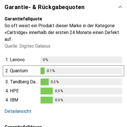
Garantie- & Rückgabequoten
Garantiefallquote
So oft weist ein Produkt dieser Marke in der Kategorie
«Cartridge» innerhalb der ersten 24 Monate einen Defekt
auf.
Quelle: Digitec Galaxus
1.
Lenovo
0
%
2.
Quantum
0.1
%
0.1
%
3.
Tandberg Data
0.2
%
0.2
%
4.
HPE
0.3
%
0.3
%
4.
IBM
0.3
%
0.3
%
Detailansicht