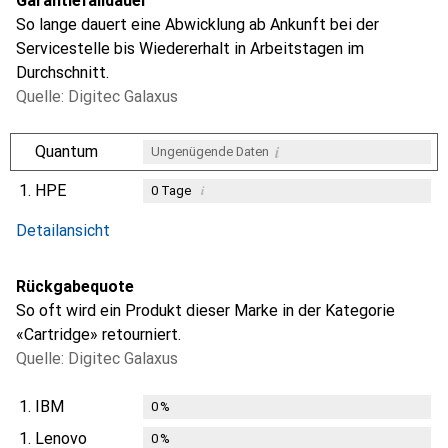
Garantiefalldauer
So lange dauert eine Abwicklung ab Ankunft bei der
Servicestelle bis Wiedererhalt in Arbeitstagen im
Durchschnitt.
Quelle: Digitec Galaxus
i
Quantum
Ungenügende Daten
1.
HPE
i
0
Tage
i
i
i
Ungenügende Daten
Ungenügende Daten
Ungenügende Daten
Detailansicht
Rückgabequote
So oft wird ein Produkt dieser Marke in der Kategorie
«Cartridge» retourniert.
Quelle: Digitec Galaxus
1.
IBM
0
%
1.
Lenovo
0
%