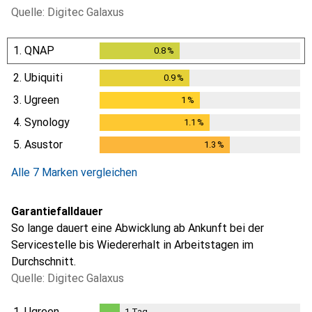
Quelle: Digitec Galaxus
1.
QNAP
0.8
%
0.8
%
2.
Ubiquiti
0.9
%
0.9
%
3.
Ugreen
1
%
1
%
4.
Synology
1.1
%
1.1
%
5.
Asustor
1.3
%
1.3
%
Alle 7 Marken vergleichen
Garantiefalldauer
So lange dauert eine Abwicklung ab Ankunft bei der
Servicestelle bis Wiedererhalt in Arbeitstagen im
Durchschnitt.
Quelle: Digitec Galaxus
1.
Ugreen
1
Tag