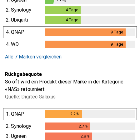
1
Tag
2.
Synology
4
Tage
4
Tage
2.
Ubiquiti
4
Tage
4
Tage
4.
QNAP
9
Tage
9
Tage
4.
WD
9
Tage
9
Tage
Alle 7 Marken vergleichen
Rückgabequote
So oft wird ein Produkt dieser Marke in der Kategorie
«NAS» retourniert.
Quelle: Digitec Galaxus
1.
QNAP
2.2
%
2.2
%
2.
Synology
2.7
%
2.7
%
3.
Ugreen
2.8
%
2.8
%