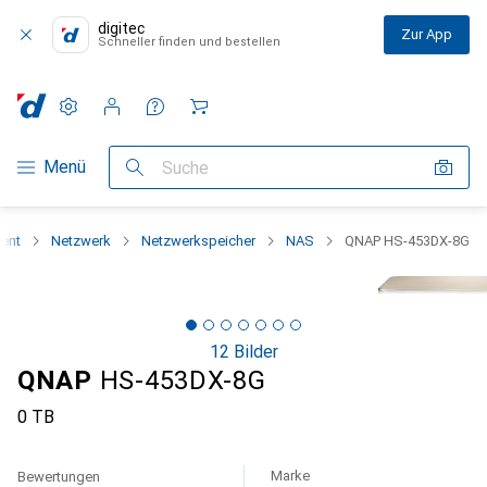
digitec
Zur App
Schneller finden und bestellen
Einstellungen
Kundenkonto
Vergleichslisten
Merklisten
Warenkorb
Navigation nach Kategorien
Menü
Suche
ent
Netzwerk
Netzwerkspeicher
NAS
QNAP HS-453DX-8G
12 Bilder
QNAP
HS-453DX-8G
0 TB
Marke
Bewertungen