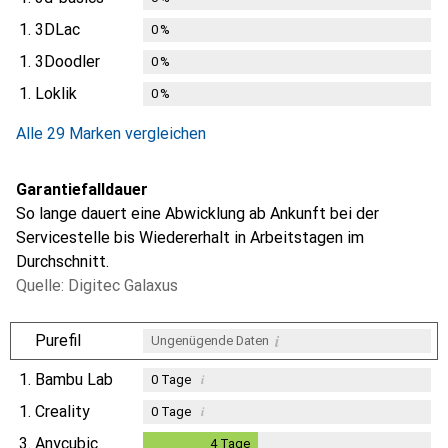
1.
3DLac
0
%
1.
3Doodler
0
%
1.
Loklik
0
%
Alle 29 Marken vergleichen
Garantiefalldauer
So lange dauert eine Abwicklung ab Ankunft bei der
Servicestelle bis Wiedererhalt in Arbeitstagen im
Durchschnitt.
Quelle: Digitec Galaxus
i
Purefil
Ungenügende Daten
1.
Bambu Lab
i
0
Tage
1.
Creality
i
0
Tage
3.
Anycubic
4
Tage
4
Tage