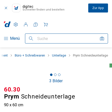
digitec
Zur App
Schneller finden und bestellen
Einstellungen
Kundenkonto
Vergleichslisten
Merklisten
Warenkorb
Navigation nach Kategorien
Menü
Suche
iment
Büro + Schreibwaren
Unterlage
Prym Schneideunterlage
3 Bilder
CHF
60.30
Prym
Schneideunterlage
90 x 60 cm