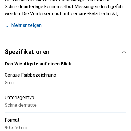
Schneideunterlage können selbst Messungen durchgeführt
werden. Die Vorderseite ist mit der cm-Skala bedruckt,
während die Rückseite die inch-Skala enthält, somit sind
Mehr anzeigen
englische Schnittmuster überhaupt kein Problem.
Spezifikationen
Das Wichtigste auf einen Blick
Genaue Farbbezeichnung
Grün
Unterlagentyp
Schneidematte
Format
90 x 60 cm