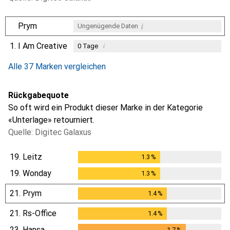
i
Prym
Ungenügende Daten
1.
I Am Creative
i
0
Tage
i
i
i
Ungenügende Daten
Ungenügende Daten
Ungenügende Daten
Alle 37 Marken vergleichen
Rückgabequote
So oft wird ein Produkt dieser Marke in der Kategorie
«Unterlage» retourniert.
Quelle: Digitec Galaxus
19.
Leitz
1.3
%
1.3
%
19.
Wonday
1.3
%
1.3
%
21.
Prym
1.4
%
1.4
%
21.
Rs-Office
1.4
%
1.4
%
23.
Hansa
1.7
%
1.7
%