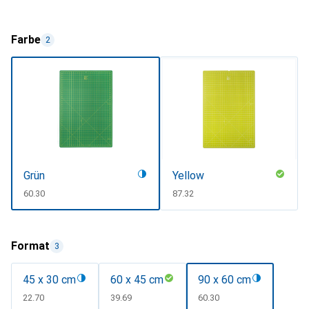
Farbe
2
Grün
Yellow
CHF
60.30
CHF
87.32
Format
3
45 x 30 cm
60 x 45 cm
90 x 60 cm
CHF
22.70
CHF
39.69
CHF
60.30