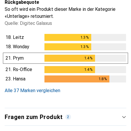
Rückgabequote
So oft wird ein Produkt dieser Marke in der Kategorie
«Unterlage» retourniert.
Quelle: Digitec Galaxus
18.
Leitz
1.3
%
1.3
%
18.
Wonday
1.3
%
1.3
%
21.
Prym
1.4
%
1.4
%
21.
Rs-Office
1.4
%
1.4
%
23.
Hansa
1.8
%
1.8
%
Alle 37 Marken vergleichen
Fragen zum Produkt
2