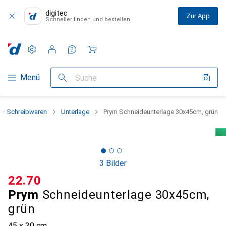
digitec
Zur App
Schneller finden und bestellen
Einstellungen
Kundenkonto
Vergleichslisten
Merklisten
Warenkorb
Navigation nach Kategorien
Menü
Suche
 + Schreibwaren
Unterlage
Prym Schneideunterlage 30x45cm, grün
3 Bilder
CHF
22.70
Prym
Schneideunterlage 30x45cm,
grün
45 x 30 cm