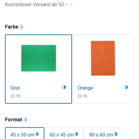
i
Kostenloser Versand ab 50.–
Farbe
2
Grün
Orange
CHF
22.70
CHF
22.70
Format
3
45 x 30 cm
60 x 45 cm
90 x 60 cm