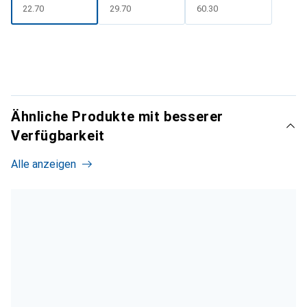
CHF
22.70
CHF
29.70
CHF
60.30
Ähnliche Produkte mit besserer
Verfügbarkeit
Alle anzeigen