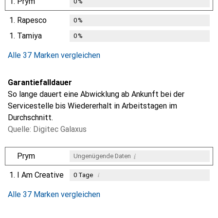
1.
Prym
0
%
1.
Rapesco
0
%
1.
Tamiya
0
%
Alle 37 Marken vergleichen
Garantiefalldauer
So lange dauert eine Abwicklung ab Ankunft bei der
Servicestelle bis Wiedererhalt in Arbeitstagen im
Durchschnitt.
Quelle: Digitec Galaxus
i
Prym
Ungenügende Daten
1.
I Am Creative
i
0
Tage
i
i
i
Ungenügende Daten
Ungenügende Daten
Ungenügende Daten
Alle 37 Marken vergleichen