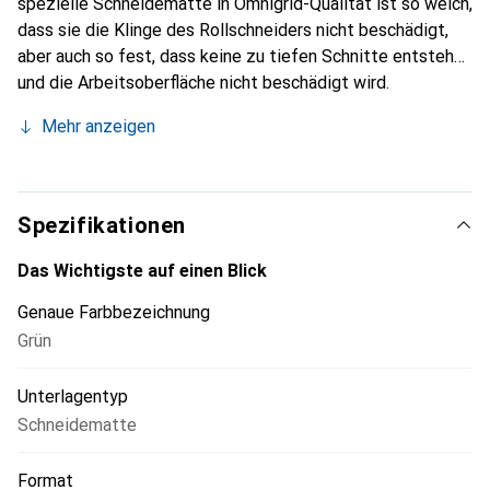
spezielle Schneidematte in Omnigrid-Qualität ist so weich,
dass sie die Klinge des Rollschneiders nicht beschädigt,
aber auch so fest, dass keine zu tiefen Schnitte entstehen
und die Arbeitsoberfläche nicht beschädigt wird.
Gleichzeitig ist sie perfekt zum Abmessen der Stoffe,
Mehr anzeigen
denn die Vorderseite der Schneideunterlage ist mit einer
cm-Skala, die Rückseite mit einer inch-Skalierung als
Masseinteilung bedruckt. So sind mit dieser
Schneideunterlage auch englische Schnittmuster bequem
Spezifikationen
und ohne Umrechnung realisierbar! Das robuste
Kunststoffmaterial der Schneidematte garantiert bei
Das Wichtigste auf einen Blick
sachgerechter Anwendung eine hohe Bruch- und
Genaue Farbbezeichnung
Absplittersicherheit.
Grün
Unterlagentyp
Schneidematte
Format