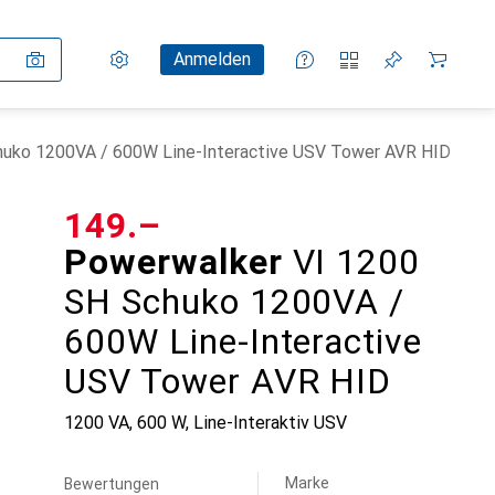
Einstellungen
Kundenkonto
Vergleichslisten
Merklisten
Warenkorb
Anmelden
huko 1200VA / 600W Line-Interactive USV Tower AVR HID
CHF
149.–
Powerwalker
VI 1200
SH Schuko 1200VA /
600W Line-Interactive
USV Tower AVR HID
1200 VA, 600 W, Line-Interaktiv USV
Marke
Bewertungen