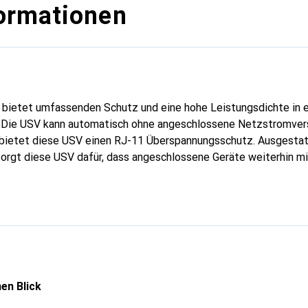
ormationen
 bietet umfassenden Schutz und eine hohe Leistungsdichte in
. Die USV kann automatisch ohne angeschlossene Netzstromver
 bietet diese USV einen RJ-11 Überspannungsschutz. Ausgesta
sorgt diese USV dafür, dass angeschlossene Geräte weiterhin mi
gt werden und ist perfekt für jede Anwendung im Haushalt oder i
en Blick