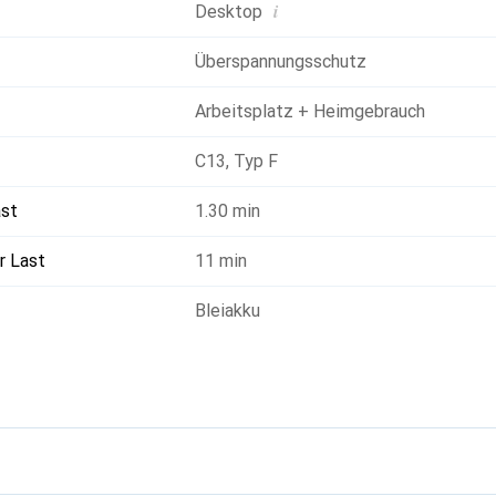
i
Desktop
Überspannungsschutz
Arbeitsplatz + Heimgebrauch
C13
,
Typ F
ast
1.30 min
r Last
11 min
Bleiakku
g