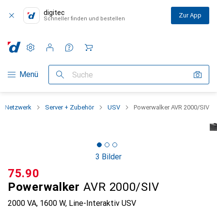
digitec
Zur App
Schneller finden und bestellen
Einstellungen
Kundenkonto
Vergleichslisten
Merklisten
Warenkorb
Navigation nach Kategorien
Menü
Suche
Netzwerk
Server + Zubehör
USV
Powerwalker AVR 2000/SIV
3 Bilder
CHF
75.90
Powerwalker
AVR 2000/SIV
2000 VA, 1600 W, Line-Interaktiv USV