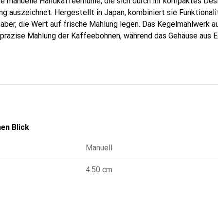
ine manuelle Handkaffeemühle, die sich durch ihr kompaktes Desi
g auszeichnet. Hergestellt in Japan, kombiniert sie Funktionali
bhaber, die Wert auf frische Mahlung legen. Das Kegelmahlwerk a
 präzise Mahlung der Kaffeebohnen, während das Gehäuse aus E
stheit garantiert. Mit einem Volumen von 20 Gramm im Bohnenbe
tung von Kaffee für eine oder mehrere Personen. Ihr geringes G
 sie zu einem idealen Begleiter für Reisen oder den täglichen
en Blick
Manuell
4.50 cm