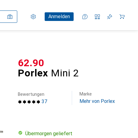
Einstellungen
Kundenkonto
Vergleichslisten
Merklisten
Warenkorb
Anmelden
CHF
62.90
Porlex
Mini 2
Marke
Bewertungen
Mehr von Porlex
37
übermorgen geliefert