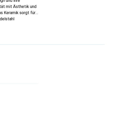
gn und ihre
tät mit Ästhetik und
us Keramik sorgt für
delstahl
hälter ist die Mühle
ewicht und die
 Gebrauch zu Hause.